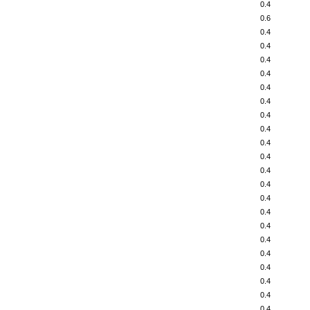
0.4
0.6
0.4
0.4
0.4
0.4
0.4
0.4
0.4
0.4
0.4
0.4
0.4
0.4
0.4
0.4
0.4
0.4
0.4
0.4
0.4
0.4
0.4