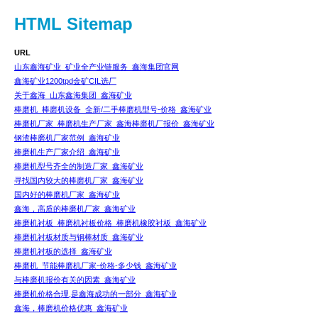
HTML Sitemap
URL
山东鑫海矿业_矿业全产业链服务_鑫海集团官网
鑫海矿业1200tpd金矿CIL选厂
关于鑫海_山东鑫海集团_鑫海矿业
棒磨机_棒磨机设备_全新/二手棒磨机型号-价格_鑫海矿业
棒磨机厂家_棒磨机生产厂家_鑫海棒磨机厂报价_鑫海矿业
钢渣棒磨机厂家范例_鑫海矿业
棒磨机生产厂家介绍_鑫海矿业
棒磨机型号齐全的制造厂家_鑫海矿业
寻找国内较大的棒磨机厂家_鑫海矿业
国内好的棒磨机厂家_鑫海矿业
鑫海，高质的棒磨机厂家_鑫海矿业
棒磨机衬板_棒磨机衬板价格_棒磨机橡胶衬板_鑫海矿业
棒磨机衬板材质与钢棒材质_鑫海矿业
棒磨机衬板的选择_鑫海矿业
棒磨机_节能棒磨机厂家-价格-多少钱_鑫海矿业
与棒磨机报价有关的因素_鑫海矿业
棒磨机价格合理,是鑫海成功的一部分_鑫海矿业
鑫海，棒磨机价格优惠_鑫海矿业