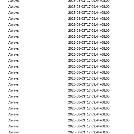
Always
2026-08-03T17:09:44+08:00
Always
2026-08-03T17:09:44+08:00
Always
2026-08-03T17:09:44+08:00
Always
2026-08-03T17:09:44+08:00
Always
2026-08-03T17:09:44+08:00
Always
2026-08-03T17:09:44+08:00
Always
2026-08-03T17:09:44+08:00
Always
2026-08-03T17:09:44+08:00
Always
2026-08-03T17:09:44+08:00
Always
2026-08-03T17:09:44+08:00
Always
2026-08-03T17:09:44+08:00
Always
2026-08-03T17:09:44+08:00
Always
2026-08-03T17:09:44+08:00
Always
2026-08-03T17:09:44+08:00
Always
2026-08-03T17:09:44+08:00
Always
2026-08-03T17:09:44+08:00
Always
2026-08-03T17:09:44+08:00
Always
2026-08-03T17:09:44+08:00
Always
2026-08-03T17:09:44+08:00
Always
2026-08-03T17:09:44+08:00
Always
2026-08-03T17:09:44+08:00
Always
2026-08-03T17:09:44+08:00
Always
2026-08-03T17:09:44+08:00