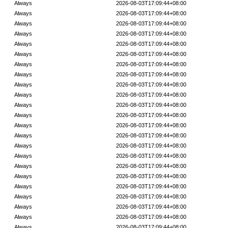
Always
2026-08-03T17:09:44+08:00
Always
2026-08-03T17:09:44+08:00
Always
2026-08-03T17:09:44+08:00
Always
2026-08-03T17:09:44+08:00
Always
2026-08-03T17:09:44+08:00
Always
2026-08-03T17:09:44+08:00
Always
2026-08-03T17:09:44+08:00
Always
2026-08-03T17:09:44+08:00
Always
2026-08-03T17:09:44+08:00
Always
2026-08-03T17:09:44+08:00
Always
2026-08-03T17:09:44+08:00
Always
2026-08-03T17:09:44+08:00
Always
2026-08-03T17:09:44+08:00
Always
2026-08-03T17:09:44+08:00
Always
2026-08-03T17:09:44+08:00
Always
2026-08-03T17:09:44+08:00
Always
2026-08-03T17:09:44+08:00
Always
2026-08-03T17:09:44+08:00
Always
2026-08-03T17:09:44+08:00
Always
2026-08-03T17:09:44+08:00
Always
2026-08-03T17:09:44+08:00
Always
2026-08-03T17:09:44+08:00
Always
2026-08-03T17:09:44+08:00