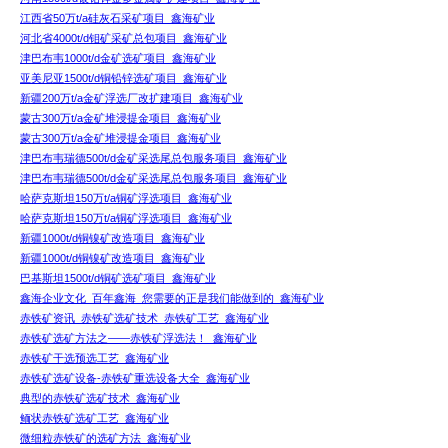
江西省50万t/a硅灰石采矿项目_鑫海矿业
河北省4000t/d钼矿采矿总包项目_鑫海矿业
津巴布韦1000t/d金矿选矿项目_鑫海矿业
亚美尼亚1500t/d铜铅锌选矿项目_鑫海矿业
新疆200万t/a金矿浮选厂改扩建项目_鑫海矿业
蒙古300万t/a金矿堆浸提金项目_鑫海矿业
蒙古300万t/a金矿堆浸提金项目_鑫海矿业
津巴布韦瑞德500t/d金矿采选尾总包服务项目_鑫海矿业
津巴布韦瑞德500t/d金矿采选尾总包服务项目_鑫海矿业
哈萨克斯坦150万t/a铜矿浮选项目_鑫海矿业
哈萨克斯坦150万t/a铜矿浮选项目_鑫海矿业
新疆1000t/d铜镍矿改造项目_鑫海矿业
新疆1000t/d铜镍矿改造项目_鑫海矿业
巴基斯坦1500t/d铜矿选矿项目_鑫海矿业
鑫海企业文化_百年鑫海_您需要的正是我们能做到的_鑫海矿业
赤铁矿资讯_赤铁矿选矿技术_赤铁矿工艺_鑫海矿业
赤铁矿选矿方法之——赤铁矿浮选法！_鑫海矿业
赤铁矿干选预选工艺_鑫海矿业
赤铁矿选矿设备-赤铁矿重选设备大全_鑫海矿业
典型的赤铁矿选矿技术_鑫海矿业
鲕状赤铁矿选矿工艺_鑫海矿业
微细粒赤铁矿的选矿方法_鑫海矿业