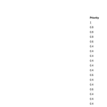
Priority
1
0.8
0.8
0.8
0.6
0.4
0.4
0.4
0.4
0.4
0.4
0.6
0.4
0.4
0.6
0.4
0.4
0.4