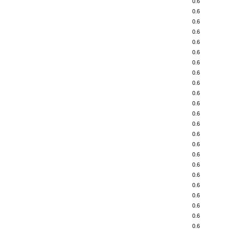
0.6
0.6
0.6
0.6
0.6
0.6
0.6
0.6
0.6
0.6
0.6
0.6
0.6
0.6
0.6
0.6
0.6
0.6
0.6
0.6
0.6
0.6
0.6