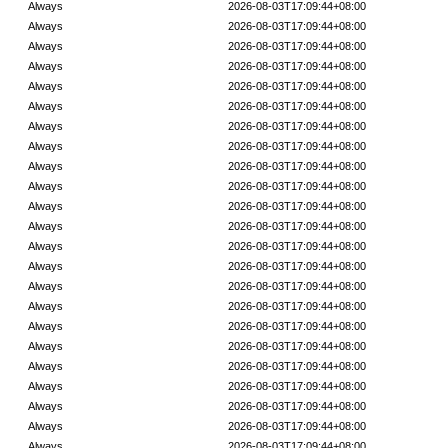
Always
2026-08-03T17:09:44+08:00
Always
2026-08-03T17:09:44+08:00
Always
2026-08-03T17:09:44+08:00
Always
2026-08-03T17:09:44+08:00
Always
2026-08-03T17:09:44+08:00
Always
2026-08-03T17:09:44+08:00
Always
2026-08-03T17:09:44+08:00
Always
2026-08-03T17:09:44+08:00
Always
2026-08-03T17:09:44+08:00
Always
2026-08-03T17:09:44+08:00
Always
2026-08-03T17:09:44+08:00
Always
2026-08-03T17:09:44+08:00
Always
2026-08-03T17:09:44+08:00
Always
2026-08-03T17:09:44+08:00
Always
2026-08-03T17:09:44+08:00
Always
2026-08-03T17:09:44+08:00
Always
2026-08-03T17:09:44+08:00
Always
2026-08-03T17:09:44+08:00
Always
2026-08-03T17:09:44+08:00
Always
2026-08-03T17:09:44+08:00
Always
2026-08-03T17:09:44+08:00
Always
2026-08-03T17:09:44+08:00
Always
2026-08-03T17:09:44+08:00