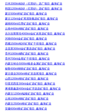
日本2000t/d硅砂（石英砂）选厂项目_鑫海矿业
韩国1200t/d硅砂（石英砂）选矿项目_鑫海矿业
蒙古500t/d钨矿选矿项目_鑫海矿业
蒙古120t/d金矿尾渣除氰选矿项目_鑫海矿业
越南800t/d石墨矿选矿项目_鑫海矿业
云南4400t/d铜矿选矿项目_鑫海矿业
吉尔吉斯斯坦4000t/d金矿炭浆选矿项目_鑫海矿业
河南650t/d金矿选矿项目_鑫海矿业
西藏1500t/d铅锌矿尾矿干排项目_鑫海矿业
圭亚那300t/d金矿重选选矿项目_鑫海矿业
贵州1000t/d磷矿选矿项目_鑫海矿业
贵州700t/d金尾矿干排项目_鑫海矿业
内蒙古铸合5000t/d银多金属矿选矿项目_鑫海矿业
秘鲁600t/d铜铁矿选矿项目_鑫海矿业
蒙古煤业3500t/d铁矿采选尾项目_鑫海矿业
山西1200t/d铁矿选矿项目_鑫海矿业
印度尼西亚300t/d金矿选矿项目_鑫海矿业
柬埔寨鑫源400t/d金矿浮选选矿项目_鑫海矿业
内蒙古1200t/d锰银矿选矿项目_鑫海矿业
云南1000t/d铜矿选矿项目_鑫海矿业
内蒙古2500t/d铁矿选矿项目_鑫海矿业
安徽600t/d铁矿选矿项目_鑫海矿业