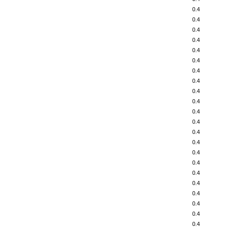
0.4
0.4
0.4
0.4
0.4
0.4
0.4
0.4
0.4
0.4
0.4
0.4
0.4
0.4
0.4
0.4
0.4
0.4
0.4
0.4
0.4
0.4