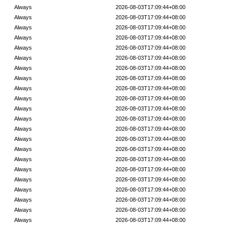
Always
2026-08-03T17:09:44+08:00
Always
2026-08-03T17:09:44+08:00
Always
2026-08-03T17:09:44+08:00
Always
2026-08-03T17:09:44+08:00
Always
2026-08-03T17:09:44+08:00
Always
2026-08-03T17:09:44+08:00
Always
2026-08-03T17:09:44+08:00
Always
2026-08-03T17:09:44+08:00
Always
2026-08-03T17:09:44+08:00
Always
2026-08-03T17:09:44+08:00
Always
2026-08-03T17:09:44+08:00
Always
2026-08-03T17:09:44+08:00
Always
2026-08-03T17:09:44+08:00
Always
2026-08-03T17:09:44+08:00
Always
2026-08-03T17:09:44+08:00
Always
2026-08-03T17:09:44+08:00
Always
2026-08-03T17:09:44+08:00
Always
2026-08-03T17:09:44+08:00
Always
2026-08-03T17:09:44+08:00
Always
2026-08-03T17:09:44+08:00
Always
2026-08-03T17:09:44+08:00
Always
2026-08-03T17:09:44+08:00