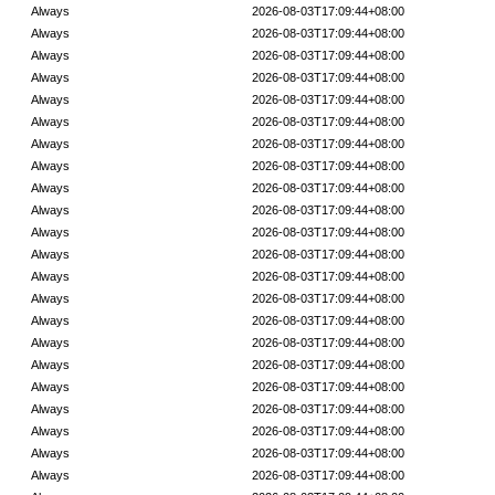
Always
2026-08-03T17:09:44+08:00
Always
2026-08-03T17:09:44+08:00
Always
2026-08-03T17:09:44+08:00
Always
2026-08-03T17:09:44+08:00
Always
2026-08-03T17:09:44+08:00
Always
2026-08-03T17:09:44+08:00
Always
2026-08-03T17:09:44+08:00
Always
2026-08-03T17:09:44+08:00
Always
2026-08-03T17:09:44+08:00
Always
2026-08-03T17:09:44+08:00
Always
2026-08-03T17:09:44+08:00
Always
2026-08-03T17:09:44+08:00
Always
2026-08-03T17:09:44+08:00
Always
2026-08-03T17:09:44+08:00
Always
2026-08-03T17:09:44+08:00
Always
2026-08-03T17:09:44+08:00
Always
2026-08-03T17:09:44+08:00
Always
2026-08-03T17:09:44+08:00
Always
2026-08-03T17:09:44+08:00
Always
2026-08-03T17:09:44+08:00
Always
2026-08-03T17:09:44+08:00
Always
2026-08-03T17:09:44+08:00