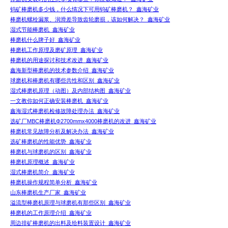
钨矿棒磨机多少钱，什么情况下可用钨矿棒磨机？_鑫海矿业
棒磨机螺栓漏浆、润滑差导致齿轮磨损，该如何解决？_鑫海矿业
湿式节能棒磨机_鑫海矿业
棒磨机什么牌子好_鑫海矿业
棒磨机工作原理及磨矿原理_鑫海矿业
棒磨机的用途探讨和技术改进_鑫海矿业
鑫海新型棒磨机的技术参数介绍_鑫海矿业
球磨机和棒磨机有哪些共性和区别_鑫海矿业
湿式棒磨机原理（动图）及内部结构图_鑫海矿业
一文教你如何正确安装棒磨机_鑫海矿业
鑫海湿式棒磨机检修故障处理办法_鑫海矿业
选矿厂MBC棒磨机Φ2700mmx4000棒磨机的改进_鑫海矿业
棒磨机常见故障分析及解决办法_鑫海矿业
选矿棒磨机的性能优势_鑫海矿业
棒磨机与球磨机的区别_鑫海矿业
棒磨机原理概述_鑫海矿业
湿式棒磨机简介_鑫海矿业
棒磨机操作规程简单分析_鑫海矿业
山东棒磨机生产厂家_鑫海矿业
溢流型棒磨机原理与球磨机有那些区别_鑫海矿业
棒磨机的工作原理介绍_鑫海矿业
周边排矿棒磨机的出料及给料装置设计_鑫海矿业