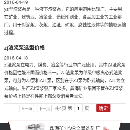
2016-04-19
yz型渣浆泵是一种液下渣浆泵，它的应用范围比较广，主要用
在矿业、建筑业、冶金业、造纸印刷业、食品加工业等工业部
门，用于对泥浆、灰浆、油渣、矿浆、腐蚀性液体等的抽取运输
过程。
zj渣浆泵选型价格
2016-04-18
zj渣浆泵在电力、煤炭、冶金等行业中广泛使用，其中ZJ渣浆泵
价格因性能不同而价格不一。ZJ渣浆泵为单级单吸离心式渣浆
泵，可分为ZJ泵和ZJL泵，区别在于ZJ泵为卧式轴向，ZJL为立
式轴向。生产ZJ
渣浆泵厂家
众多，鑫海矿业集团不管在ZJ渣浆
泵价格上还是在性能上都深受消费者喜爱。
共
4
页
第
页
确定
上一页
下一页
鑫海矿业VR全景选矿厂