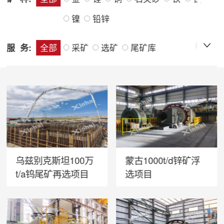
镍
铅锌
服 务:
全部
采矿
选矿
尾矿库
乌兹别克斯坦100万
蒙古1000t/d锌矿浮
t/a钨尾矿再选项目
选项目