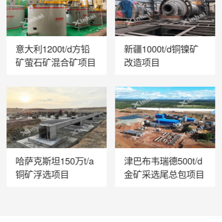
意大利1200t/d方铅
新疆1000t/d铜镍矿
矿萤石矿混合矿项目
改造项目
哈萨克斯坦150万t/a
津巴布韦瑞德500t/d
铜矿浮选项目
金矿采选尾总包项目