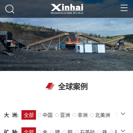
全球案例
大 洲:
全部
中国
亚洲
非洲
北美洲
矿 种:
全部
金
锂
铜
石英砂
铁
银