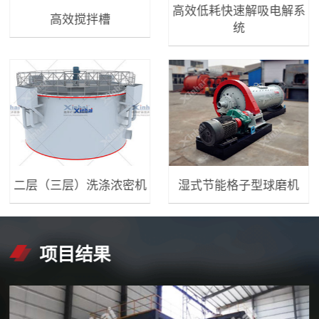
高效低耗快速解吸电解系
高效搅拌槽
统
二层（三层）洗涤浓密机
湿式节能格子型球磨机
项目结果