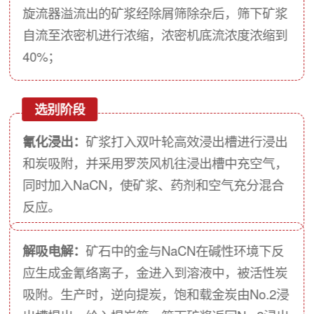
旋流器溢流出的矿浆经除屑筛除杂后，筛下矿浆
自流至浓密机进行浓缩，浓密机底流浓度浓缩到
40%；
选别阶段
氰化浸出：
矿浆打入双叶轮高效浸出槽进行浸出
和炭吸附，并采用罗茨风机往浸出槽中充空气，
同时加入NaCN，使矿浆、药剂和空气充分混合
反应。
解吸电解：
矿石中的金与NaCN在碱性环境下反
应生成金氰络离子，金进入到溶液中，被活性炭
吸附。生产时，逆向提炭，饱和载金炭由No.2浸