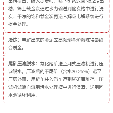
出槽提出，给入提炭筛，筛下矿浆返回No.2浸出
槽，筛上载金炭通过水力输送到储炭槽中进行洗
炭。干净的饱和载金炭再送入解吸电解系统进行
提金处理。
冶炼：
电解出来的金泥去高频熔金炉熔炼得最终
合质金。
尾矿压滤脱水：
氰化尾矿送至厢式压滤机进行压
滤脱水，压滤后的干尾矿（含水20-25％）运至
厂房外面，用铲车装入汽车运到尾矿库堆存。压
滤机滤液自流到污水处理槽中进行澄清，送到回
水池循环利用。