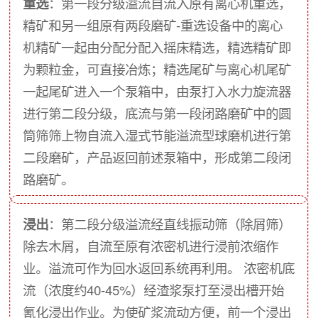
重选
：第一段分级溢流自流入原有离心机重选，
精矿和另一组原有两段磨矿-重选设备中的离心
机精矿一起由分配分配入摇床精选，精选精矿即
为颗粒金，可直接冶炼；精选尾矿与离心机尾矿
一起尾矿进入一个泵箱中，由泵打入水力旋流器
进行第二段分级，底流与第一段闭路磨矿中的圆
筒筛筛上物自流入湿式节能溢流型球磨机进行第
二段磨矿，产品返回前述泵箱中，形成第二段闭
路磨矿。
浸出
：第二段分级溢流经直线振动筛（除屑筛）
除去木屑，自流至原有浓密机进行浸前浓缩作
业。溢流可作为回水返回系统再利用。 浓密机底
流（浓度约40-45%）经渣浆泵打至浸出槽开始
氰化浸出作业。为使矿浆流动方便，前一个浸出