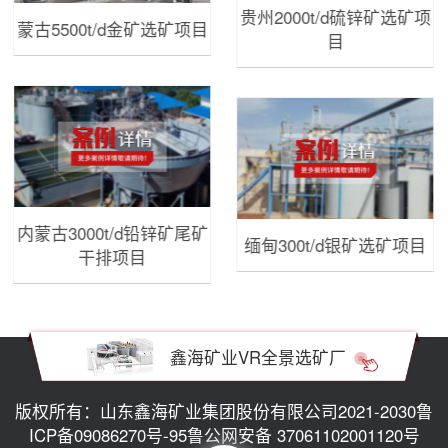
贵州2000t/d硫锌矿选矿项
蒙古5500t/d金矿选矿项目
目
内蒙古3000t/d铅锌矿尾矿
缅甸300t/d银矿选矿项目
干排项目
鑫海矿业VR全景选矿厂
版权所有：山东鑫海矿业集团股份有限公司2021-2030
鲁
ICP备09086270号-95
鲁公网安备 37061102001120号