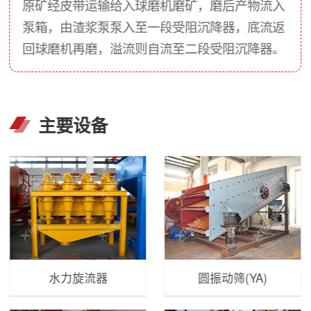
原矿经皮带运输给入球磨机磨矿，磨后产物流入
泵箱，由渣浆泵泵入至一段受阻沉降器，底流返
回球磨机再磨，溢流则自流至二段受阻沉降器。
主要设备
水力旋流器
圆振动筛(YA)