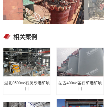
相关案例
湖北2500t/d石英砂选矿项
蒙古400t/d萤石矿选矿项
目
目