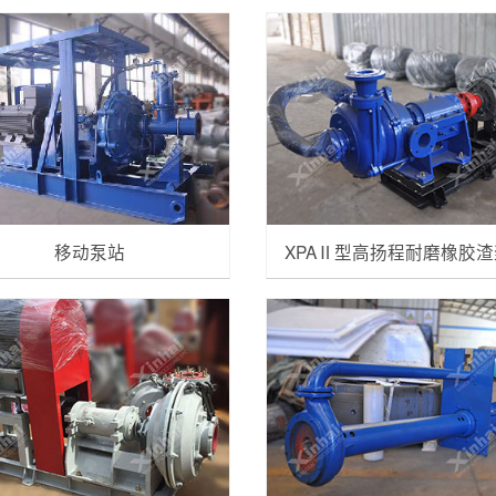
移动泵站
XPAⅡ型高扬程耐磨橡胶