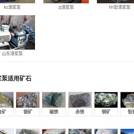
kz渣浆泵
zj渣浆泵
hh型渣浆泵
山东渣浆泵
浆泵适用矿石
金矿
银矿
磁铁
赤铁
铜矿
铅