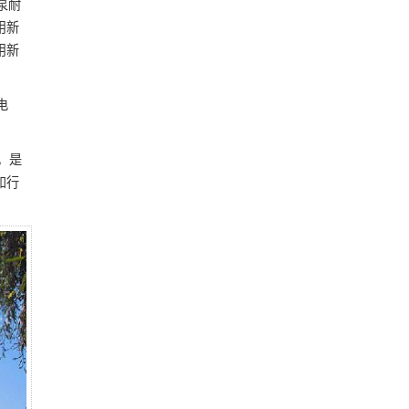
泵耐
用新
用新
电
，是
和行