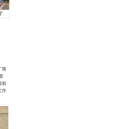
矿
厂情
泵
泵和
工作