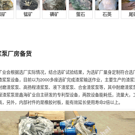
钼矿
锰矿
磷矿
萤石
石英
尾
浆泵厂房备货
矿业会根据选厂实际情况，结合选矿试验结果，为选矿厂量身定制符合选
渣浆泵设备，目前以为2000多座选矿完成渣浆输送作业，主要生产的渣浆
耐磨渣浆泵、高扬程渣浆泵、液下渣浆泵、合金渣浆泵等，其中耐磨渣浆
程渣浆泵是鑫海矿业自主研发的专利型设备，两款设备能耗低，流量大，
高，另外，内部衬件的是橡胶衬板，能有效延长使用寿命2倍以上。