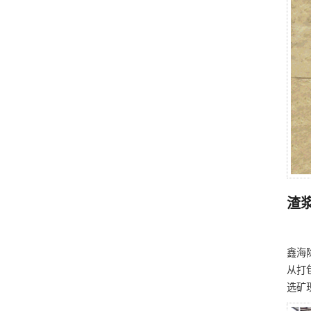
渣
鑫海
从打
选矿