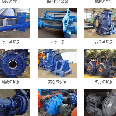
橡胶渣浆泵
高扬程渣浆泵
耐磨渣浆泵
液下渣浆泵
sp液下泵
合金渣浆泵
耐酸渣浆泵
离心渣浆泵
矿用渣浆泵