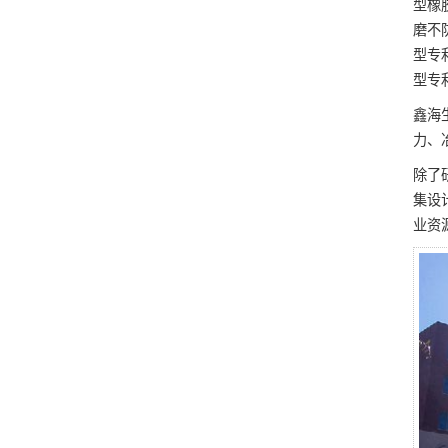
型橡
磨不
型专
型专
鑫海
力、
除了
集设
业资