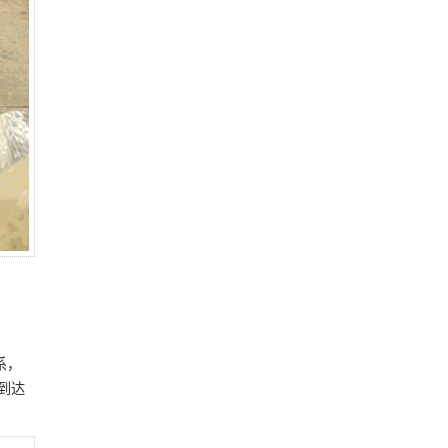
系，
到达