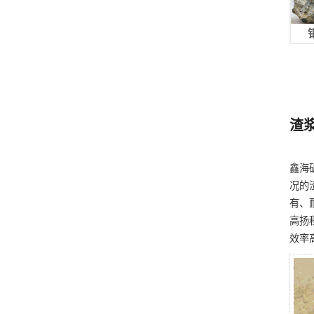
渣
鑫海
况的
有、
高扬
效率