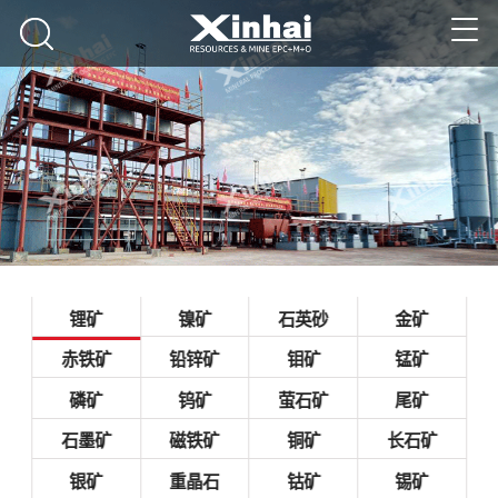
锂矿
镍矿
石英砂
金矿
赤铁矿
铅锌矿
钼矿
锰矿
磷矿
钨矿
萤石矿
尾矿
石墨矿
磁铁矿
铜矿
长石矿
银矿
重晶石
钴矿
锡矿