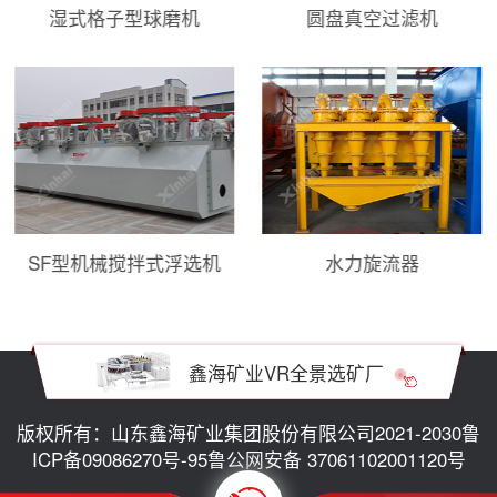
湿式格子型球磨机
圆盘真空过滤机
SF型机械搅拌式浮选机
水力旋流器
鑫海矿业VR全景选矿厂
版权所有：山东鑫海矿业集团股份有限公司2021-2030
鲁
ICP备09086270号-95
鲁公网安备 37061102001120号