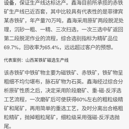
设备
，保证生产线达标达产。鑫海目前所承揽的赤铁
矿生产线已近百套，其中比较具有代表性的是菲律宾
某赤铁矿，年产量70万吨，鑫海采用原矿两段脱泥处
理，沉砂一粗、一精、三次扫选，一次三选中矿返回
第二段脱泥作业的流程，综合选别指标为精矿品位
69.7%，回收率为65.4%，远远超过客户的预想。
代表案例：山西某
铁矿磁选生产线
该赤铁矿中铁矿物主要为磁铁矿、赤铁矿，铁矿物呈
粗细不均匀堪布，脉石矿物为石英。鑫海经过综合分
析原矿性质之后，决定采用阶段磨矿、重-磁-反浮选
工艺流程，一次磨矿后可使获得60%左右的粗粒级精
矿和尾矿，再用简单的重选工艺，及时分离出合格粗
粒精矿，抛掉粗粒尾矿，细粒级采用强磁-反浮选抛
尾。