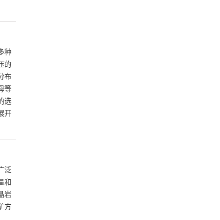
多种
压的
分布
母等
的选
展开
广泛
量和
晶岩
矿方