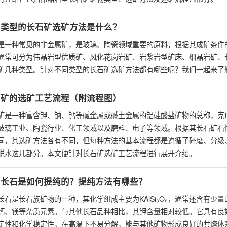
同类型的长石矿选矿方法是什么？
是一种常见的非金属矿，是玻璃、陶瓷领域重要的原料，根据其成矿条件
通常可分为伟晶岩型优质矿、风化花岗岩矿、岩浆岩型矿床、细晶岩矿、
矿几种类型。针对不同类型的长石矿选矿方法都有哪些呢？我们一起来了
石矿的选矿工艺流程（附流程图）
矿是一种富含钾、钠、钙等碱金属或碱土金属的铝硅酸盐矿物的总称，克
玻璃工业、陶瓷行业、化工领域以及磨料、电子等领域。根据其长石矿石
同，其选矿方法各有不同，但每种方法的基本流程都是遵循了碎磨、分级
脱水这几部分。本文便针对长石矿选矿工艺流程进行展开介绍。
钾长石是如何提纯的？提纯方法有哪些？
长石是长石族矿物的一种，其化学组成主要为KAlSi₃O₈，通常还含有少量
钙、镁等杂质元素。与其他长石品种相比，其钾含量相对较低。它具有良
定性和化学稳定性，在高温下不易分解，能与其他矿物形成良好的共熔体