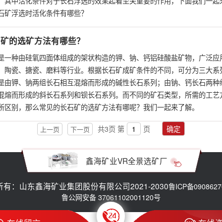
，其中活化条件对于长石浮选的效果起着至关重要的作用，下面我们一起
石矿浮选时活化条件有哪些？
石矿的选矿方法有哪些？
是一种由硅氧四面体组成的架状构造的钾、钠、钙铝硅酸盐矿物，广泛应
、陶瓷、搪瓷、磨料等行业。根据长石矿成矿条件的不同，可分为三大系
是由钾、钠两组长石相互混熔而形成的碱性长石系列；由钠、钙长石两种
混熔而形成的斜长石系列和钡长石系列。而不同的矿石类型，所需的工艺
所区别，那么常见的长石矿的选矿方法有哪呢？我们一起来了解。
共
3
页
第
页
确定
上一页
下一页
鑫海矿业VR全景选矿厂
有：山东鑫海矿业集团股份有限公司2021-2030
鲁ICP备0908627
鲁公网安备 37061102001120号