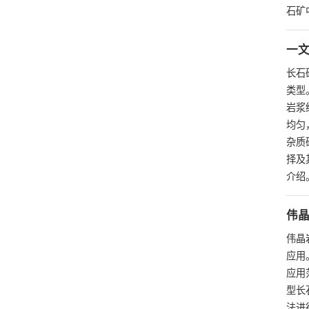
石矿
一
长石
类型
岩浆
均匀
杂质
择及
介绍
伟
伟晶
应用
应用
型长
法进