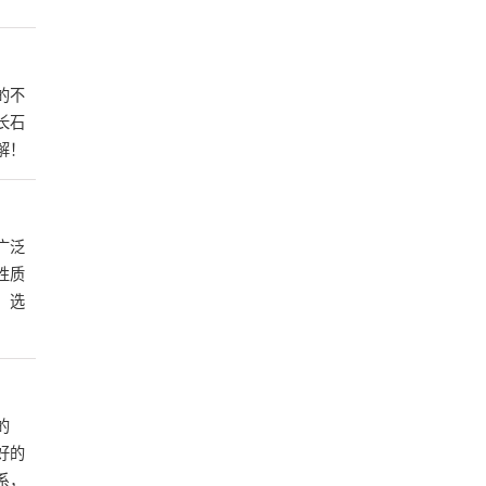
的不
长石
解！
广泛
性质
、选
的
好的
系，