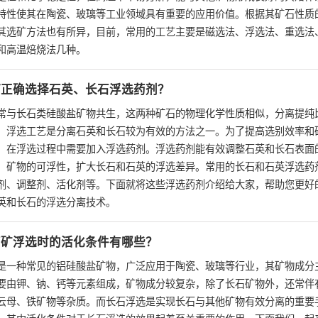
特性使其在陶瓷、玻璃等工业领域具有重要的应用价值。根据其矿石性质
其选矿方法也有所异，目前，常用的工艺主要是磁选法、浮选法、重选法
和高温焙烧法几种。
何正确选择石英、长石浮选药剂？
常与长石类硅酸盐矿物共生，这两种矿石的物理化学性质相似，分离提纯
。浮选工艺是分离石英和长石较为有效的方法之一。为了提高选别效率和
，在浮选过程中需要加入浮选药剂。浮选药剂能有效调整石英和长石表面
、矿物的可浮性，扩大长石和石英的浮选差异。常用的长石和石英浮选药
剂、调整剂、活化剂等。下面就将这些浮选药剂介绍给大家，帮助您更好
英和长石的浮选分离技术。
石矿浮选时的活化条件有哪些？
是一种常见的铝硅酸盐矿物，广泛应用于陶瓷、玻璃等行业，其矿物成分
要由钾、钠、钙等元素组成，矿物成分较复杂，除了长石矿物外，还常伴
云母、铁矿物等杂质。而长石浮选是实现长石与其他矿物有效分离的重要