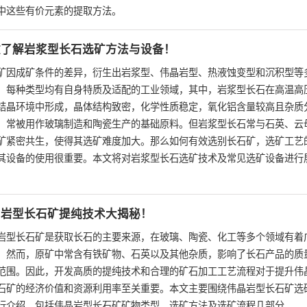
中这些有价元素的提取方法。
文了解岩浆型长石选矿方法与设备！
矿因成矿条件的差异，衍生出岩浆型、伟晶岩型、热液蚀变型和沉积型等
。每种类型均有自身特质及适配的工业领域，其中，岩浆型长石在高温高
结晶环境中形成，晶体结构致密，化学性质稳定，氧化铝含量较高且杂质
，常被用作玻璃制造和陶瓷生产的基础原料。但岩浆型长石常与石英、云
矿紧密共生，使得其选矿难度加大。那么如何有效选别长石矿，选矿工艺
其设备的使用很重要。本文将对岩浆型长石选矿技术及常见选矿设备进行
。
晶岩型长石矿提纯技术大揭秘！
岩型长石矿是获取长石的主要来源，在玻璃、陶瓷、化工等多个领域有着
。然而，原矿中常含有铁矿物、石英以及其他杂质，影响了长石产品的质
范围。因此，开发高质的提纯技术和合理的矿石加工工艺流程对于提升伟
石矿的经济价值和资源利用率至关重要。本文主要围绕伟晶岩型长石矿选
行介绍，包括伟晶岩型长石矿矿物类型、选矿方法及选矿流程几部分。