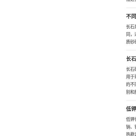
不
长石
同，
质砂
长
长石
用于
的不
别和
低
低钾
钠、
热稳