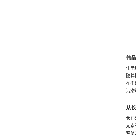
伟
伟晶
随着
在不
污染
从
长石
元素
空航