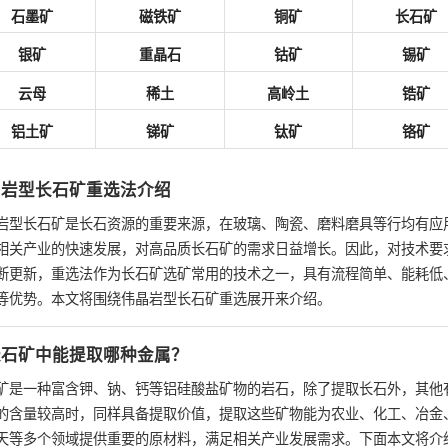
石墨矿
磁铁矿
铜矿
长石矿
银矿
重晶石
钴矿
锡矿
云母
稀土
高岭土
锆矿
铝土矿
锑矿
钛矿
铬矿
晶岩型长石矿重选法介绍
岩型长石矿是长石资源的重要来源，在玻璃、陶瓷、磨料磨具等行均有应
相关产业的快速发展，对高品质长石矿的需求日益增长。因此，对技术要
断更新，重选法作为长石矿选矿常用的技术之一，具有流程简单、能耗低
等优势。本文将围绕伟晶岩型长石矿重选展开来介绍。
长石矿中能提取哪种金属？
矿是一种富含钾、钠、钙等铝硅酸盐矿物的岩石，除了提取长石外，其他
的含量较高时，同样具备提取价值，提取这些矿物能为农业、化工、冶金
天等多个领域提供重要的原材料，满足相关产业发展需求。下面本文将介