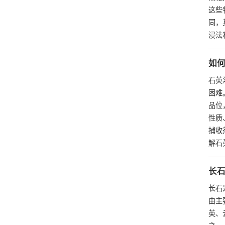
这些
同，
浸法
如
石英
困难
品位
性质
捕收
解石
长
长石
由主
英、