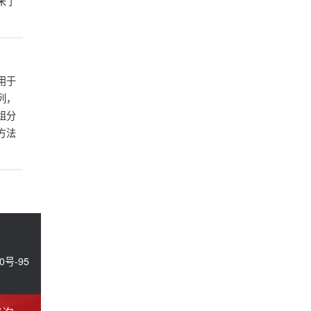
来了
用于
列，
组分
方法
0号-95