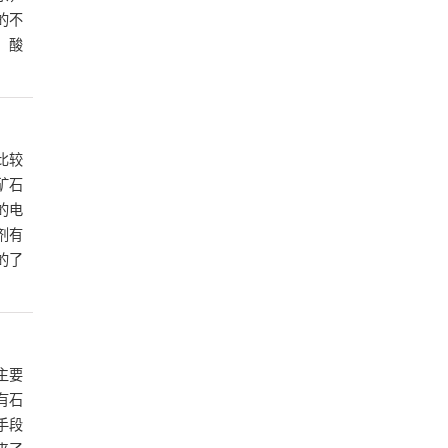
的不
、酸
比较
矿石
的电
剂有
的了
主要
有石
手段