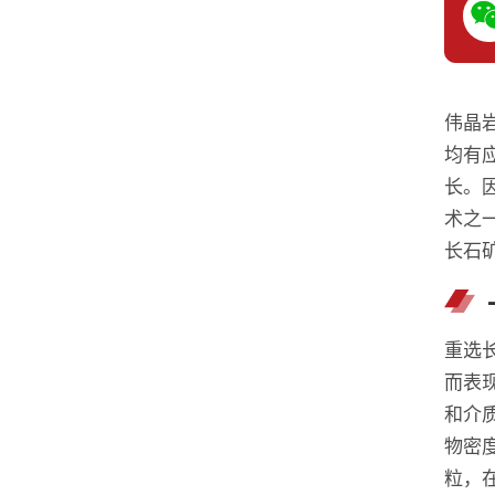
伟晶
均有
长。
术之
长石
重选
而表
和介
物密
粒，