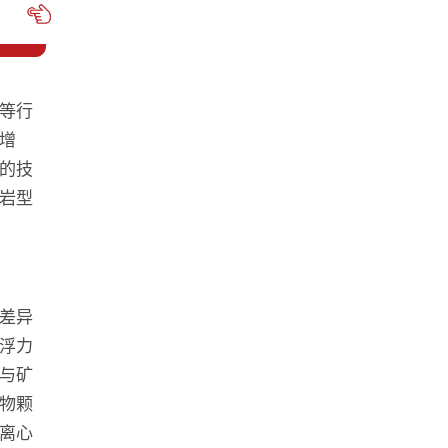
等行
增
的技
岩型
差异
浮力
与矿
物颗
离心