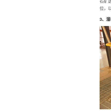
石矿
位，
3、