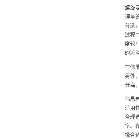
螺旋
理量
分选
过程
度较
的流
在伟
另外
分离
伟晶
适用
合理
率。
择合