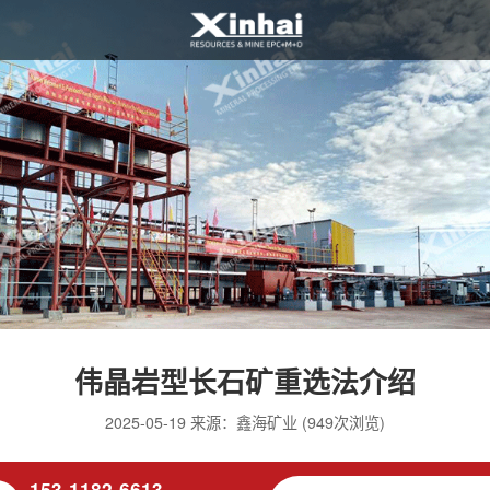
伟晶岩型长石矿重选法介绍
2025-05-19 来源：鑫海矿业 (949次浏览)
153-1182-6613