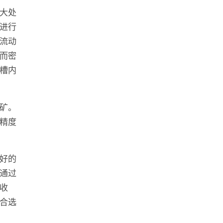
大处
进行
流动
而密
槽内
矿。
精度
好的
通过
收
合选