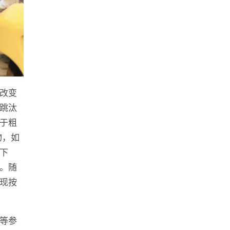
改变
跳汰
于粗
物，如
下
。随
现按
等参