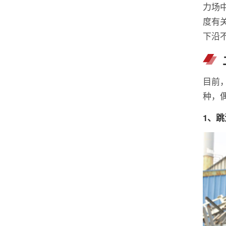
力场
度有
下沿
目前
种，
1、