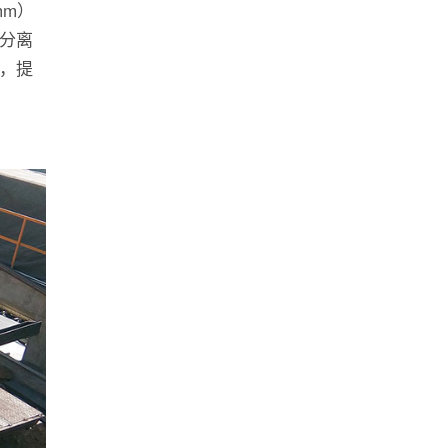
mm）
分离
，提