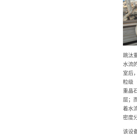
跳汰
水流
室后
粒级
重晶
层；
着水
密度
该设