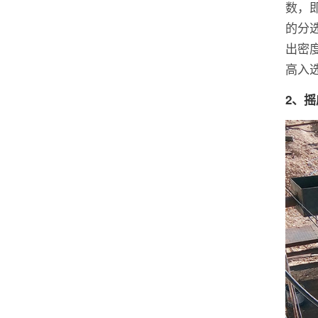
数，
的分
出密
高入
2、