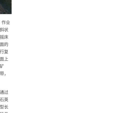
，作业
斜状
摇床
面的
行复
面上
矿
带，
通过
石英
型长