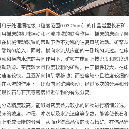
适用于处理细粒级（粒度范围0.03-2mm）的伟晶岩型长石矿
利用摇床的机械摇动和水流冲洗的联合作用。摇床的床面呈倾
且在机械传动装置的带动下做不对称的往复直线运动。矿浆从
矿端均匀给入，同时，横向水流从床面的一侧均匀流过。在床
摇动和横向水流的共同作用下，矿粒在床面上按密度和粒度进
运动轨迹。密度较大且粒度较粗的矿粒，由于惯性较大，在床
动速度较快，且逐渐向精矿端移动；而密度较小且粒度较细的
则在水流的作用下，逐渐向尾矿端移动。经过多次的分层和分
实现长石与石英等密度相近矿物的有效分离。
的分选精度较高，能够对密度差异较小的矿物进行精细分选，
摇床的坡度、冲程、冲次以及水流速度等参数，能够使长石和
面上形成清晰的分带，从而获得高品位的长石精矿。在伟晶岩