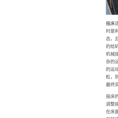
摇床
时是
态，
的给
机械
杂的
的运
粒，
最终
摇床
调整
在床