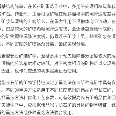
溜槽
结构简单，在长石矿重选作业中，多用于处理粗粒级和较
的矿石。作业时，主要根据矿粒在倾斜溜槽中的沉降速度差异
。矿浆从溜槽的上端给入，在重力作用下沿槽体向下流动，在
中，密度较大的矿物颗粒沉降速度快，会逐渐靠近槽体底部；
小的矿物颗粒沉降速度慢，仍悬浮于矿浆上层。随着矿浆在溜
动，不同密度的矿物逐渐分离，最终实现分离。
晶岩型长石矿选矿中，溜槽多用于预先抛除部分密度较大的尾
，溜槽的分选精度相对较低，对于密度相近的矿物难以实现高
，因此，也作为重选的初步富集设备使用。
岩型长石矿的矿物学特征决定了重选法在该矿种选矿中具有良
性。不同的重选方法适用于不同粒度范围的伟晶岩型长石矿，
选择重选方法和优化工艺参数，可有效提高长石矿的品位和回
在实际生产中，应根据伟晶岩型长石矿的具体矿物学特征，综
适的重选方法或多种重选方法联合使用。