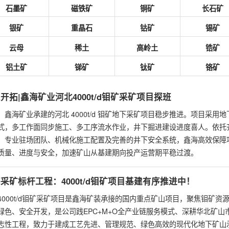
石墨矿
磁铁矿
铜矿
长石矿
银矿
重晶石
钴矿
锡矿
云母
稀土
高岭土
锆矿
铝土矿
锑矿
钛矿
铬矿
开拓|鑫海矿业河北4000t/d钼矿采矿项目探班
，鑫海矿业承建的河北 4000t/d 钼矿地下采矿项目稳步推进。项目采用地
式，多工作面同步施工、多工序流水作业，井下掘进建设进度喜人。依托
、专业驻场团队、机械化施工配置及完善的井下安全系统，鑫海高效保障
质量、进度与安全，加速矿山从基建期向投产运营期平稳过渡。
采矿标杆工程：4000t/d钼矿项目基建有序推进中！
4000t/d钼矿采矿项目是鑫海矿装承接的国内重点矿山项目，聚焦钼矿资
绿色、安全开发，是公司践EPC+M+O全产业链服务模式、深耕华北矿山
志性工程，致力于建成工艺先进、管理规范、绿色高效的现代化地下矿山