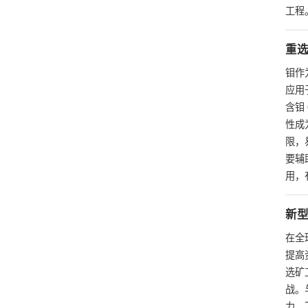
工程
重
钼作
应用
含钼
性成
限，
要辅
用，
新
在全
提高
选矿
战。
力。