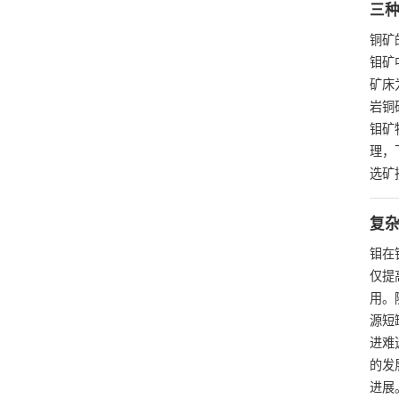
三
铜矿
钼矿
矿床
岩铜
钼矿
理，
选矿
复
钼在
仅提
用。
源短
进难
的发
进展