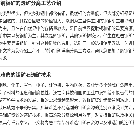
种铜钼矿的选矿分离工艺介绍
的类型很多，但大多数铜中都含有钼，虽然钼的含量低，但大部分钼都是
中回收的，其综合回收的价值很大，以铜为主且伴生钼的铜钼矿主要以斑
为主，且在在自然界中的存储量较大，是目前世界提取铜和钼的重要资源
矿中常以黄铜矿为主，其次是辉铜矿，其他铜矿物较少，伴生在斑岩铜矿
物主要是辉钼矿。针对这种矿物的选别，选矿厂一般选择使用浮选工艺进
下文将为您介绍三种不同的铜钼矿浮选分离工方法，帮助您更加了解铜钼
技术。
杂难选的钼矿石选矿技术
钢铁、化工、军事、电子、计算机、生物医药、农业等多个领域广泛应用
高了材料的强度和耐腐蚀性，还在高科技和国防工业中发挥着不能替代的
随着科学技术的发展，钼的需求量越来越大，辉钼矿资源储量急剧减少，
缺已成为不争的事实。那些难选不易选别的钼矿资源的选别逐渐受到关注
选钼矿资源的选矿技术，提高这部分资源利用效率，对支持钼矿以及相关
展具有重要意义。下文将为您介绍部分难选钼矿石资源以及难选钼的选矿
。