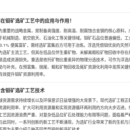
。
选在钼矿选矿工艺中的应用与作用！
为重要的战略金属，是制备高强度、耐高温、耐腐蚀合金钢的核心原料，
于机械制造、航空航天、石油化工等关键领域。钼矿石品位普遍偏低，工
 0.1% 便属富矿，需经选矿富集后方可用于冶炼。浮选凭借钼优良的天然
为选矿主流工艺，但其在低品位伴生重矿物、未解离粗粒矿物回收中存在
易造成资源损失。重选是依托矿物比重差异的物理分选技术，可作为浮选
助与补充，在预富集、抛尾、粗粒矿物回收及尾矿资源化利用中发挥关键
有效提升钼矿资源利用率。
型含钼矿选矿工艺技术
球资源需求持续增长以及环保意识日益增强的大背景下，现代选矿工程正
资源利用率、扩大可利用资源量和实现资源循环再利用的方向大步迈进。
工艺因资源浪费严重、对复杂低品位矿石处理能力有限等问题，面临着严
与此同时，一系列创新的新工艺不断涌现，为选矿行业带来了新的生机与
下面为主要介绍几种不同类型钼的新选矿技术。