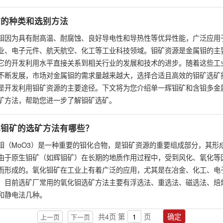
矿的种类和选别方法
钼因为具有耐高温、耐腐蚀、良好导电性和导热性等优异性能，广泛应用
业、电子元件、航天航空、化工等工业科技领域。钼矿资源是金属钼的主
它的开发利用水平直接关系到相关行业的发展和技术的进步。随着这些工
不断发展，市场对金属钼的需求量越来越大，选择合适且高效的钼矿选矿
是开发利用钼矿资源的主要途径。下文将为您介绍单一辉钼矿和含钼多金
矿方法，帮助您进一步了解钼矿选矿。
化钼矿的选矿方法有哪些？
钼（MoO3）是一种重要的钼化合物，是钼矿资源的重要组成部分，其形
由于原生钼矿（如辉钼矿）在长期的地质作用过程中，受到风化、氧化等
而形成的。氧化钼矿在工业上有着广泛的应用，尤其是在冶金、化工、电
。目前选矿厂常用的氧化钼选矿方法主要有浮选法、重选法、磁选法、焙
和静电法几种。
共
4
页
第
页
确定
上一页
下一页