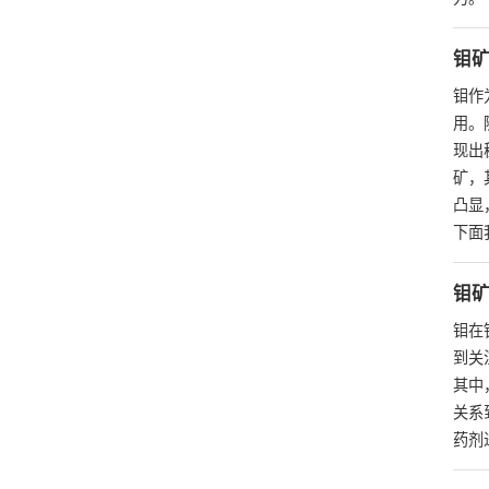
钼
钼作
用。
现出
矿，
凸显
下面
钼
钼在
到关
其中
关系
药剂