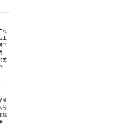
广泛
业上
可浮
局
的重
作
朝着
传统
峻挑
活