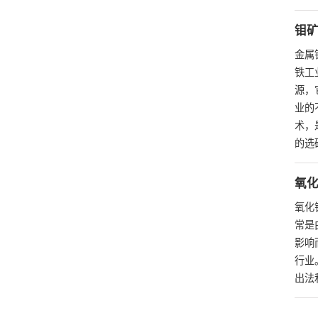
钼
金属
铁工
源，
业的
术，
的选
氧
氧化
常是
影响
行业
出法