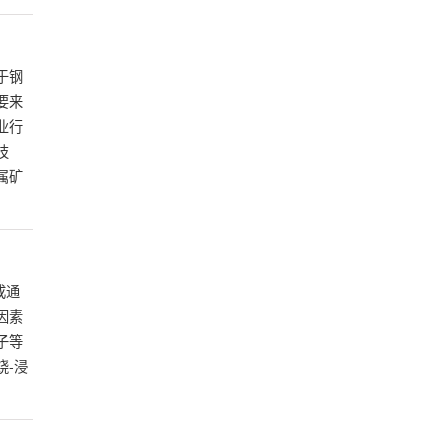
于钢
要来
业行
技
属矿
成通
因素
子等
烧-浸