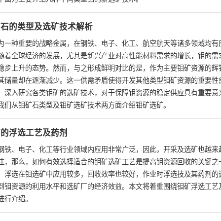
矿石的类型及选矿技术解析
为一种重要的战略金属，在钢铁、电子、化工、航空航天等诸多领域均有
随着全球经济的发展，尤其是新兴产业对高性能材料需求的增长，钼的需
稳步上升的态势。然而，与之形成鲜明对比的是，作为主要钼矿资源的辉
其储量却在逐渐减少。这一供需矛盾使得开发其他类型钼矿资源的重要性
，深入研究各类钼矿的选矿技术，对于保障钼资源的稳定供应具有重要意
我们从钼矿石类型及钼矿选矿技术两方面介绍钼矿选矿。
矿的浮选工艺及药剂
钢铁、电子、化工等行业领域内应用非常广泛，因此，开采及选矿也越来
注，那么，如何有效选择适合的钼矿选矿工艺是提高钼资源回收的关键之
，浮选在钼选矿中应用较多，回收效率也较好，作业时浮选技及其药剂的
到钼资源的利用水平和选矿厂的经济效益。本文将着重围绕钼矿浮选工艺
进行介绍。