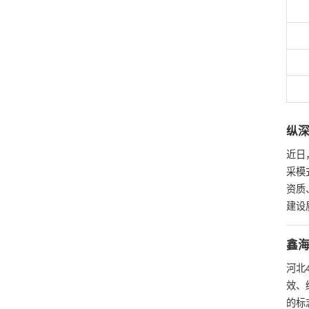
纵深
近日
采模
资质
建设
鑫海
河北
效、
的标