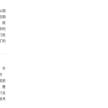
从铜
岩铜
。斑
中的
行处
矿的
，不
作
钼资
，推
行业
技术