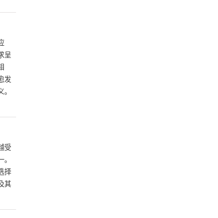
应
求呈
钼
愈发
义。
越受
一。
选择
及其