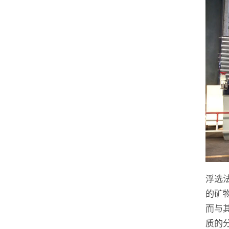
浮选
的矿
而与
质的