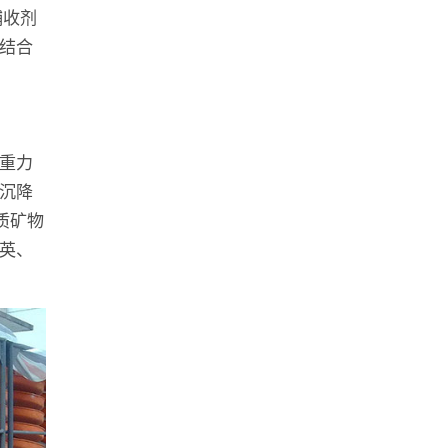
捕收剂
结合
重力
沉降
杂质矿物
英、