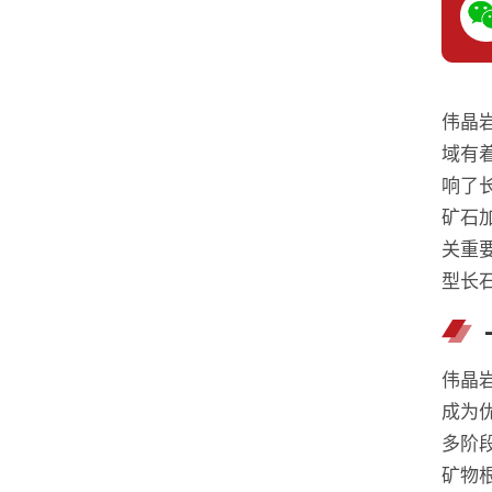
伟晶
域有
响了
矿石
关重
型长
伟晶
成为
多阶
矿物