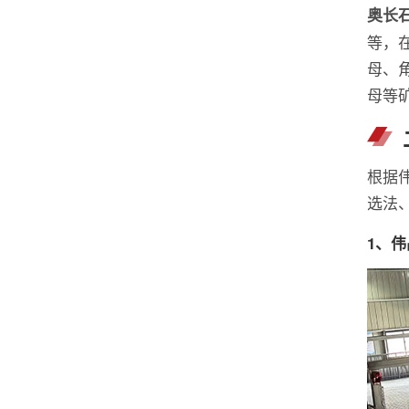
奥长
等，
母、
母等
根据
选法
1、