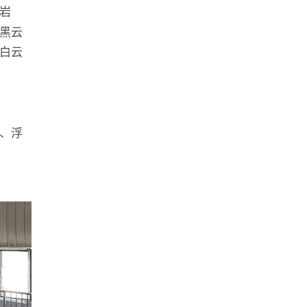
岩
黑云
白云
、浮