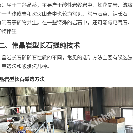
属于三斜晶系，主要产于酸性岩浆岩中，如花岗岩、流纹
石：
在一些浅成岩和次火山岩中也较为常见。常与石英、钾长石、
角闪石等矿物共生。在一些特殊的岩石中，还可能与电气石、
矿物伴生。
二、伟晶岩型长石提纯技术
伟晶岩长石矿矿石性质的不同，常见的选矿方法主要有磁选法
、重选法和酸浸法几种。
伟晶岩型长石磁选方法