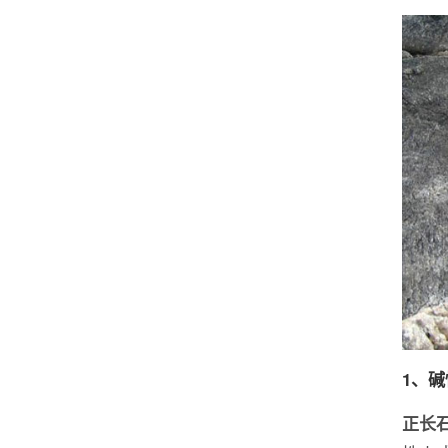
1、
正长