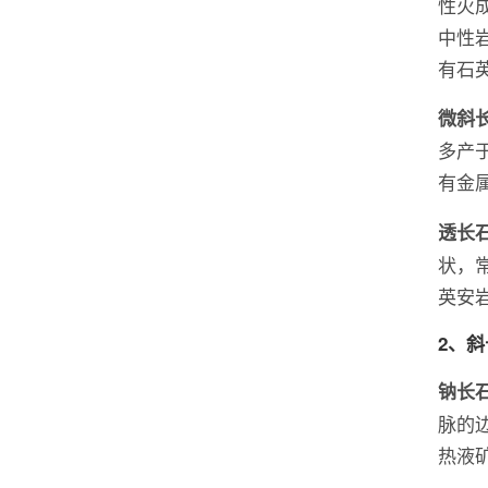
性火
中性
有石
微斜
多产
有金
透长
状，
英安
2、
钠长
脉的
热液