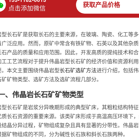
获取产品价格
点击添加微信
岩型长石矿是获取长石的主要来源，在玻璃、陶瓷、化工等多
着广泛应用。然而，原矿中常含有铁矿物、石英以及其他杂质
长石产品的质量和应用范围。因此，开发高质的提纯技术和合
加工工艺流程对于提升伟晶岩型长石矿的经济价值和资源利用
要。本文主要围绕伟晶岩型
长石矿选矿方法
进行介绍，包括伟
石矿矿物类型、选矿方法及选矿流程几部分。
一、伟晶岩长石矿矿物类型
岩型长石矿是岩浆分异晚期形成的典型矿床，其粗粒结构特征
优质长石资源的重要来源。该类矿床形成于高温高压环境下，
段结晶分异过程，矿物组成复杂且具有显著的分带性。伟晶岩
根据矿物组成的不同，分为碱性长石族和斜长石族两种。