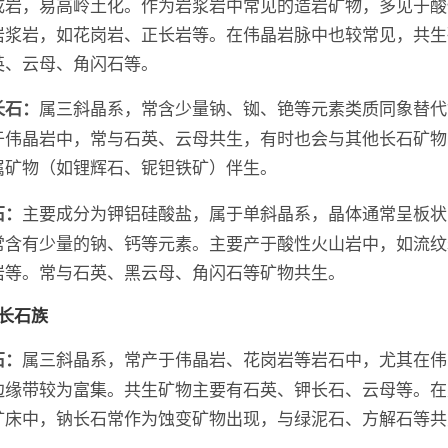
成岩，易高岭土化。作为岩浆岩中常见的造岩矿物，多见于酸
岩浆岩，如花岗岩、正长岩等。在伟晶岩脉中也较常见，共生
英、云母、角闪石等。
属三斜晶系，常含少量钠、铷、铯等元素类质同象替代
长石：
于伟晶岩中，常与石英、云母共生，有时也会与其他长石矿物
属矿物（如锂辉石、铌钽铁矿）伴生。
主要成分为钾铝硅酸盐，属于单斜晶系，晶体通常呈板状
石：
常含有少量的钠、钙等元素。主要产于酸性火山岩中，如流纹
岩等。常与石英、黑云母、角闪石等矿物共生。
斜长石族
属三斜晶系，常产于伟晶岩、花岗岩等岩石中，尤其在伟
石：
边缘带较为富集。共生矿物主要有石英、钾长石、云母等。在
矿床中，钠长石常作为蚀变矿物出现，与绿泥石、方解石等共