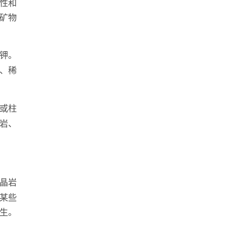
性和
矿物
钾。
、稀
或柱
岩、
晶岩
某些
生。