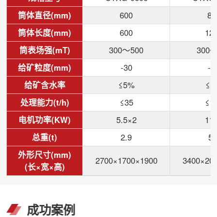
筒体直径(mm)
600
80
筒体长度(mm)
600
12
筒表场强(mT)
300～500
300～
给矿粒度(mm)
-30
-3
给矿含水率
≤5%
≤5
处理能力(t/h)
≤35
≤1
电机功率(KW)
5.5×2
11
总重(t)
2.9
5.
外形尺寸(mm)
2700×1700×1900
3400×20
(长×宽×高)
成功案例