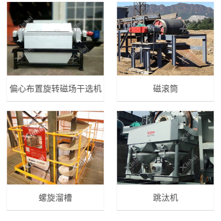
偏心布置旋转磁场干选机
磁滚筒
螺旋溜槽
跳汰机