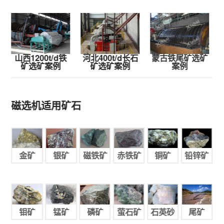
山西1200t/d铁
河北400t/d长石
蒙古铁尾矿选矿
矿选矿案例
矿选矿案例
案例
磁选机适用矿石
金矿
银矿
磁铁矿
赤铁矿
铜矿
铅锌矿
钼矿
锰矿
磷矿
萤石矿
石英砂
尾矿