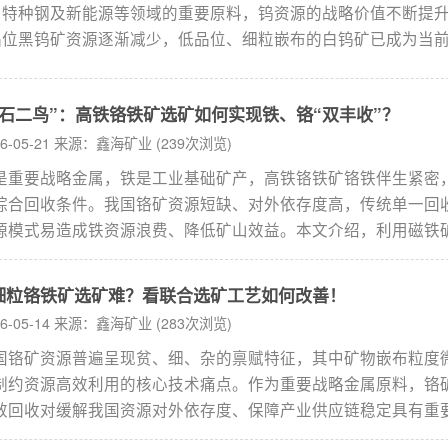
、特种钢及新能源等领域的重要原料，钨资源的战略价值不断提
品位黑钨矿资源逐渐减少，低品位、细粒嵌布的白钨矿已成为当
发的重要对象。由于白钨矿性脆、易泥化，且常与方解石、萤石
紧密共生，矿物分离难度较高，如何提高选矿回收率成为行业关
一石二鸟”：高铁铬铁矿选矿如何实现铁、铬“双丰收”？
本文将从矿石特性出发，对白钨矿重选、浮选、磁选及联合选矿
统梳理。
26-05-21 来源：鑫海矿业 (239次浏览)
是重要战略金属，铁是工业基础矿产，高铁铬铁矿铬铁伴生紧密
综合回收条件。我国铬矿资源短缺、对外依存度高，传统单一回
源模式易造成铁资源浪费、降低矿山效益。本文介绍，利用磁铁
铁矿的磁性差异，采用“弱磁-强磁联合流程”可实现铁、铬协同回
过分步分选分别获得合格铁精矿与铬精矿，具有较好的经济效益
细粒铬铁矿选矿难？看联合选矿工艺如何改善！
推广意义。鑫海凭借丰富经验与较强的技术实力，可定制专属铬
26-05-14 来源：鑫海矿业 (283次浏览)
方案，助力矿山破解回收难题，提升资源利用效率。...
国铬矿资源普遍呈现贫、细、杂的禀赋特征，其中矿物嵌布粒度
制约资源高效利用的核心技术痛点。作为重要战略金属原料，铬
效回收对缓解我国资源对外依存度、保障产业供应链稳定具有重
，而30微米以下微细粒铬铁矿的回收，是当前技术攻坚的主要方