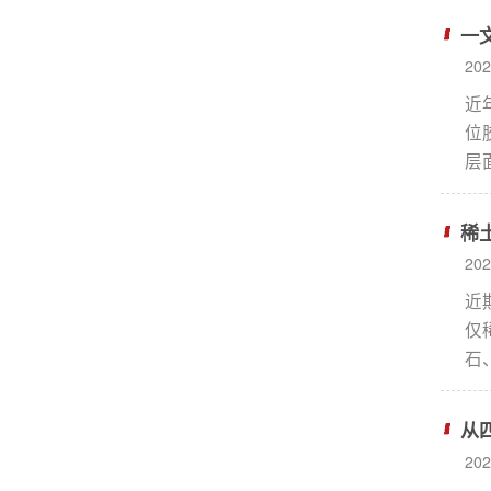
在
一
企
20
发
近
位
层
细
中
稀
错
20
选
近
矿工
仅
石
发
法。
从
20