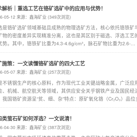
...
术解析｜重选工艺在铬矿选矿中的应用与优势！
26-05-12 来源：鑫海矿业 (349次浏览)
选是铬矿选矿领域基础且成熟的物理选矿方法，核心依托铬铁矿
矿物的密度差异实现精准分离，这也是其区别于磁选、浮选工艺
优势。其中，铬铁矿比重为4.3-4.6g/cm³，脉石矿物比重为2.6-
3g/cm³，两者密度差达1.0-2.0g/cm³，为高效重选提供了良好技
...
矿施策：一文读懂铬矿选矿的四大工艺
26-05-07 来源：鑫海矿业 (257次浏览)
是不锈钢生产的核心原料，作为现代工业关键战略金属，广泛应
金、机械、航空航天等领域，其供应安全关乎钢铁产业及国民经
。我国铬矿资源呈“贫、细、杂”特点：原矿氧化铬（Cr₂O₃）品位
%-10%，且铬铁矿嵌布细小、解离难度大，还伴生多种脉石及有
，选矿难度较高。科学选择选矿工艺是高效利用铬矿的关键，需
四类萤石矿如何浮选？一文说清！
策，实现品位与回收率的双重优化。...
26-04-30 来源：鑫海矿业 (387次浏览)