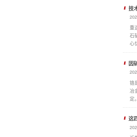
向。
技
20
重
石
心
3.
础。
因
20
铬
冶
定
3
物
这
施
20