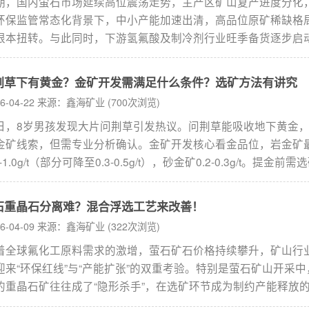
期，国内萤石市场延续高位震荡走势，主产区矿山复产进度分化
环保监管常态化背景下，中小产能加速出清，高品位原矿稀缺格
根本扭转。与此同时，下游氢氟酸及制冷剂行业旺季备货逐步启
需支撑下萤石需求韧性仍在，供需紧平衡态势持续引发行业关注
作为氟化工及新能源领域不可替代的战略性资源，萤石的高效开
荆草下有黄金？金矿开发需满足什么条件？选矿方法有讲究
准分选直接影响矿山效益。本文将围绕石英型、方解石型、硫化
26-04-22 来源：鑫海矿业 (700次浏览)
重晶石型四类萤石矿，梳理萤石矿浮选工艺要点与差异化选矿方
日，8岁男孩发现大片问荆草引发热议。问荆草能吸收地下黄金
...
金矿线索，但需专业分析确认。金矿开发核心看金品位，岩金矿
5-1.0g/t（部分可降至0.3-0.5g/t），砂金矿0.2-0.3g/t。提金前需
，主流有重选法、浮选法等，“有金”不等于“可开发”，有需求可咨
获取专业采选技术。...
石重晶石分离难？混合浮选工艺来改善！
26-04-09 来源：鑫海矿业 (322次浏览)
着全球氟化工原料需求的激增，萤石矿石价格持续攀升，矿山行
迎来“环保红线”与“产能扩张”的双重考验。特别是萤石矿山开采中
的重晶石矿往往成了“隐形杀手”，在选矿环节成为制约产能释放
颈。面对价格高涨带来的市场机遇与矿山环保审查的严苛要求，