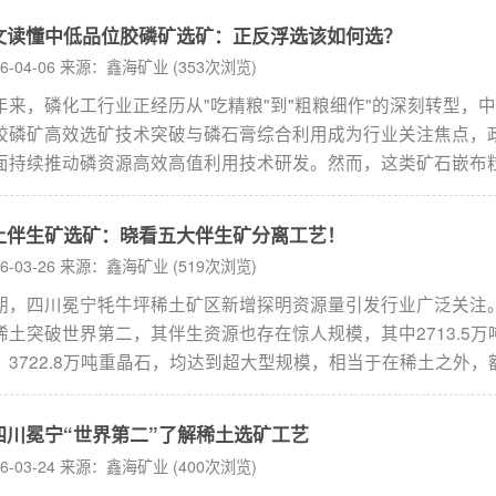
确保高回收率的前提下，实现萤石与重晶石的高效分离，已成为
文读懂中低品位胶磷矿选矿：正反浮选该如何选？
业迫切需要解决的核心技术难题，更是萤石与重晶石选矿行业高
26-04-06 来源：鑫海矿业 (353次浏览)
展的关键突破口。...
年来，磷化工行业正经历从"吃精粮"到"粗粮细作"的深刻转型，
胶磷矿高效选矿技术突破与磷石膏综合利用成为行业关注焦点，
面持续推动磷资源高效高值利用技术研发。然而，这类矿石嵌布
、硅钙镁杂质共生紧密，选矿难度远高于岩浆磷灰岩。在实际生
，正浮选、反浮选、正反浮选等多种工艺路线令人眼花缭乱，工
土伴生矿选矿：晓看五大伴生矿分离工艺！
不仅回收率低，还会造成药剂浪费。本文基于胶磷矿矿物学特征
26-03-26 来源：鑫海矿业 (519次浏览)
机理，系统梳理各工艺适用边界，帮助您根据矿石特性选择适宜
期，四川冕宁牦牛坪稀土矿区新增探明资源量引发行业广泛关注
艺。...
稀土突破世界第二，其伴生资源也存在惊人规模，其中2713.5万
、3722.8万吨重晶石，均达到超大型规模，相当于在稀土之外，
现了两座“宝藏矿山”。本期我们将围绕稀土矿来介绍其伴生矿的
...
四川冕宁“世界第二”了解稀土选矿工艺
26-03-24 来源：鑫海矿业 (400次浏览)