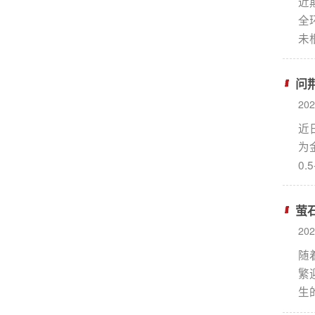
近
全
未
刚
石
问
精
20
及
近
法。
为
0.
集
海
萤
20
随
繁
生
瓶