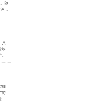
升。随
前钨资
等含钙
注的重
工艺进
，具
收铬
矿与
收，
与行
铁选
微细
矿的
要意