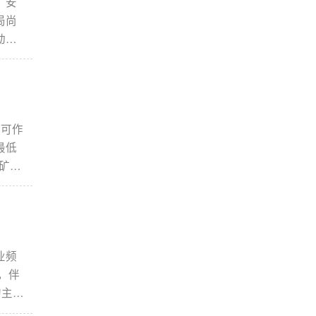
，安
局尚
动，
。萤
发与
物型
，可作
最低
选矿富
询鑫
业频
，伴
的主要
如何