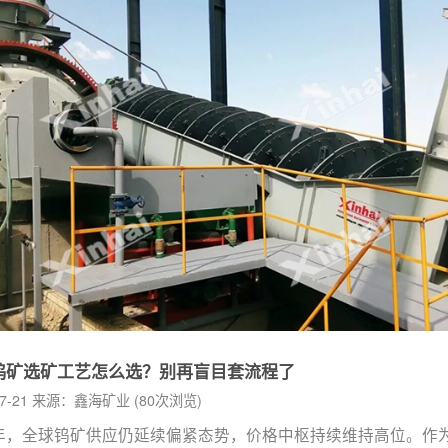
钨矿选矿工艺怎么选？别再盲目套流程了
-07-21 来源：鑫海矿业 (80次浏览)
6年，全球钨矿供应仍延续偏紧态势，价格中枢持续维持高位。作