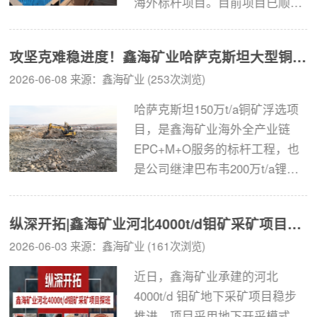
海外标杆项目。目前项目已顺利
竣工投产，设备运行稳定、各项
生产指标全线达标，凭借高品质
攻坚克难稳进度！鑫海矿业哈萨克斯坦大型铜矿土建工程稳步推进
交付成果获得海外客户高度认
2026-06-08 来源：鑫海矿业 (253次浏览)
可。针对几内亚特有的红土型金
矿选矿难题，鑫海矿业量身定制
哈萨克斯坦150万t/a铜矿浮选项
专属选矿整体解决方案，创新采
目，是鑫海矿业海外全产业链
用组合式钢结构建厂方案 + 全流
EPC+M+O服务的标杆工程，也
程自动化控制系统，高效破解红
是公司继津巴布韦200万t/a锂辉
土矿分选痛点，实现项目快速落
石矿选厂项目之后，落地的又一
地、高效投产与降本增效，成功
大型海外矿山总承包项目。作为
树立西非地区红土型金矿绿色智
纵深开拓|鑫海矿业河北4000t/d钼矿采矿项目探班
补齐公司矿山土建板块标杆案例
能开发新标杆。...
2026-06-03 来源：鑫海矿业 (161次浏览)
的核心项目，本工程依托鑫海成
熟的规模化承建经验、精细化工
近日，鑫海矿业承建的河北
期管控体系与高效履约施工能
4000t/d 钼矿地下采矿项目稳步
力，成功攻克多重海外施工难
推进。项目采用地下开采模式，