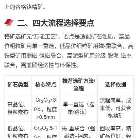
上的合格铬精矿。
二、四大流程选择要点
铬矿选矿
无“万能工艺”，要点是适配矿石性质，高品
位粗粒矿用单一重选，低品位细粒矿用磁-重联合，高
铁型矿用弱磁-强磁联合，高泥型矿用分级-脱泥-磁重
联合，需兼顾经济性与环保性。
推荐选矿方法/
矿石类型
核心特点
选择依据
流程
Cr
O
>3
流程简单，成
2
3
高品位、
单一重选（摇
本低，可获合
0%，粒度
粗粒嵌布
床/跳汰）
格精矿
>0.5mm
Cr
O
5-1
低品位、
磁-重联合（强
回收率高，精
2
3
细粒嵌布
磁选+摇床，
矿品位好，经
5%，粒度