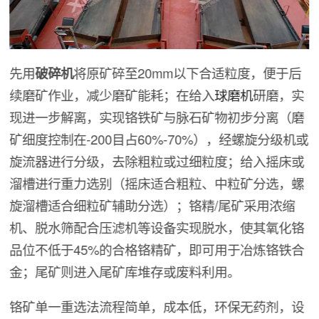
先用
破碎机
将原矿碎至20mm以下合适粒度，便于后
续磨矿作业，减少磨矿能耗；在给入
球磨机
研磨，实
现进一步解离，实现铬铁矿与脉石矿物初步分离（磨
矿细度控制在-200目占60%-70%），经螺旋分级机或
旋流器进行分级，去除粗粒或过细粒度；给入摇床或
溜槽进行重力选别（摇床适合粗粒、中粒矿分选，螺
旋溜槽适合细粒矿辅助分选）；铬精/尾矿采用浓缩
机、脱水筛配合压滤机等设备实现脱水，使其氧化铬
品位不低于45%的合格铬精矿，即可用于冶炼铬铁合
金；尾矿则进入尾矿库堆存或废料利用。
铬矿单一重选法流程简单，成本低，环保无药剂，设