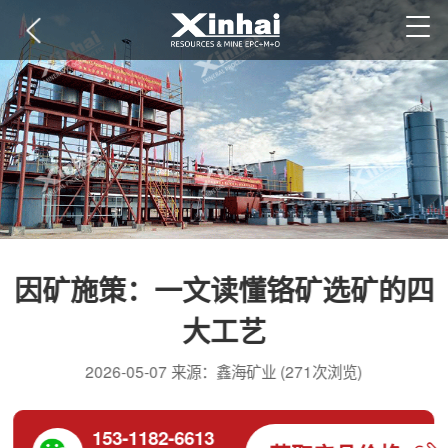
因矿施策：一文读懂铬矿选矿的四
大工艺
2026-05-07 来源：鑫海矿业 (271次浏览)
153-1182-6613