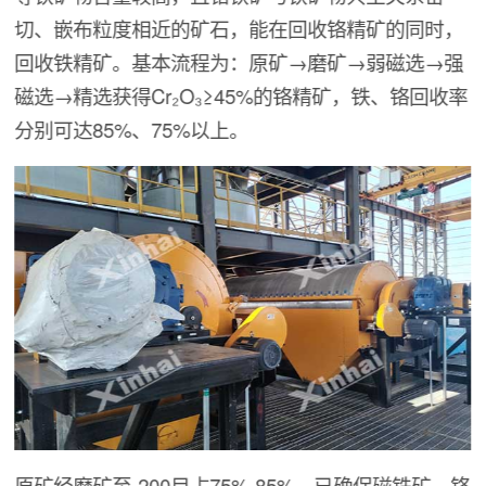
切、嵌布粒度相近的矿石，能在回收铬精矿的同时，
回收铁精矿。基本流程为：原矿→磨矿→弱磁选→强
磁选→精选获得Cr₂O₃≥45%的铬精矿，铁、铬回收率
分别可达85%、75%以上。
原矿经磨矿至-200目占75%-85%，已确保磁铁矿、铬