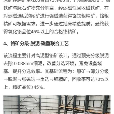
铁矿与脉石矿物充分解离，经弱磁性回收磁铁矿，在
对弱磁选后的尾矿进行强磁选获得铬铁粗精矿，铬粗
精矿可根据需求，进一步通过摇床精选提质，最终获
得氧化铬品位45%以上的合格铬精矿。
4、铬矿分级-脱泥-磁重联合工艺
该流程主要针对高泥型铬矿设计，通过预先分级脱泥
去除-0.038mm细泥，改善分选环境，避免设备堵
塞、提升分选效率。其基础流程为：原矿→筛分分级
→脱泥→强磁选→重选→铬精矿，回收率可达70%以
上，精矿品位≥45%。