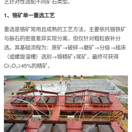
艺针对性适配不同矿石类型。
1、铬矿单一重选工艺
重选是铬矿常用且成熟的工艺方法，主要依托铬铁矿
与脉石的密度差异实现分离，但仅针对粗粒嵌补分
选。其基础流程为：原矿→破碎→磨矿→分级→摇床
（或螺旋溜槽）选别→铬精矿+尾矿，最终可获得
Cr₂O₃≥45%的精矿。