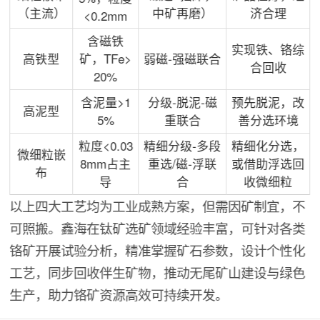
（主流）
中矿再磨）
济合理
<0.2mm
含磁铁
实现铁、铬综
高铁型
矿，TFe>
弱磁-强磁联合
合回收
20%
含泥量>1
分级-脱泥-磁
预先脱泥，改
高泥型
5%
重联合
善分选环境
粒度<0.03
精细分级-多段
精细化分选，
微细粒嵌
8mm占主
重选/磁-浮联
或借助浮选回
布
导
合
收微细粒
以上四大工艺均为工业成熟方案，但需因矿制宜，不
可照搬。鑫海在钛矿选矿领域经验丰富，可针对各类
铬矿开展试验分析，精准掌握矿石参数，设计个性化
工艺，同步回收伴生矿物，推动无尾矿山建设与绿色
生产，助力铬矿资源高效可持续开发。