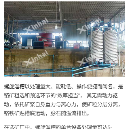
螺旋溜槽
以处理量大、能耗低、操作便捷而闻名，是
铬矿粗选和预选环节的“效率担当”， 其无需动力驱
动，依托矿浆自身重力与离心力，使矿粒分层分离，
铬铁矿贴槽底运动，脉石随溢流排出。
在选矿厂中，螺旋溜槽的单台设备处理量可达5-