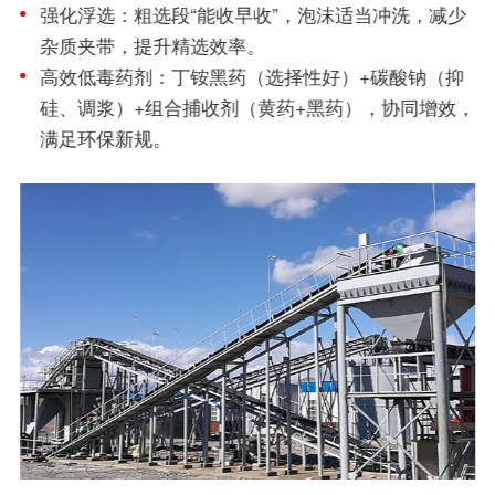
强化浮选：粗选段“能收早收”，泡沫适当冲洗，减少
杂质夹带，提升精选效率。
高效低毒药剂：丁铵黑药（选择性好）+碳酸钠（抑
硅、调浆）+组合捕收剂（黄药+黑药），协同增效，
满足环保新规。