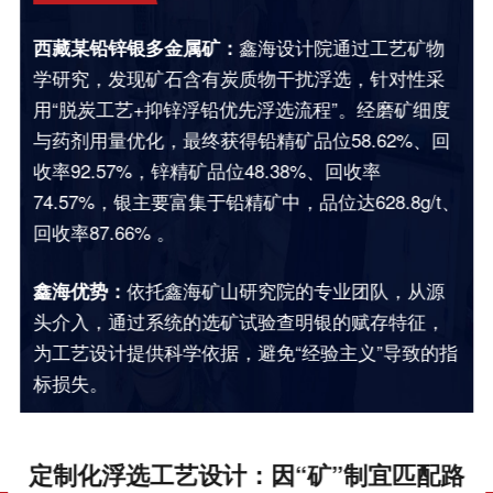
西藏某铅锌银多金属矿：
鑫海设计院通过工艺矿物
学研究，发现矿石含有炭质物干扰浮选，针对性采
用“脱炭工艺+抑锌浮铅优先浮选流程”。经磨矿细度
与药剂用量优化，最终获得铅精矿品位58.62%、回
收率92.57%，锌精矿品位48.38%、回收率
74.57%，银主要富集于铅精矿中，品位达628.8g/t、
回收率87.66% 。
鑫海优势：
依托鑫海矿山研究院的专业团队，从源
头介入，通过系统的选矿试验查明银的赋存特征，
为工艺设计提供科学依据，避免“经验主义”导致的指
标损失。
定制化浮选工艺设计：因“矿”制宜匹配路