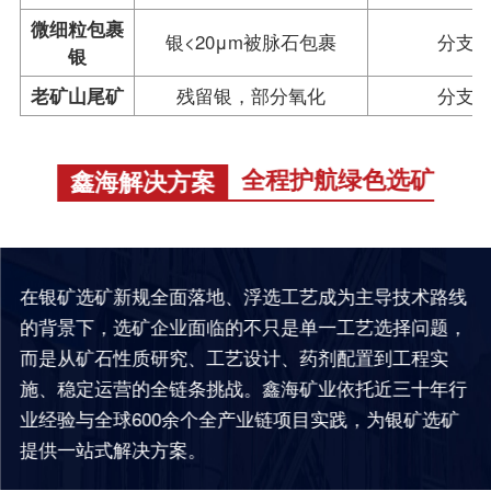
微细粒包裹
银<20μm被脉石包裹
分支
银
老矿山尾矿
残留银，部分氧化
分支
全程护航绿色选矿
鑫海解决方案
在银矿选矿新规全面落地、浮选工艺成为主导技术路线
的背景下，选矿企业面临的不只是单一工艺选择问题，
而是从矿石性质研究、工艺设计、药剂配置到工程实
施、稳定运营的全链条挑战。鑫海矿业依托近三十年行
业经验与全球600余个全产业链项目实践，为银矿选矿
提供一站式解决方案。