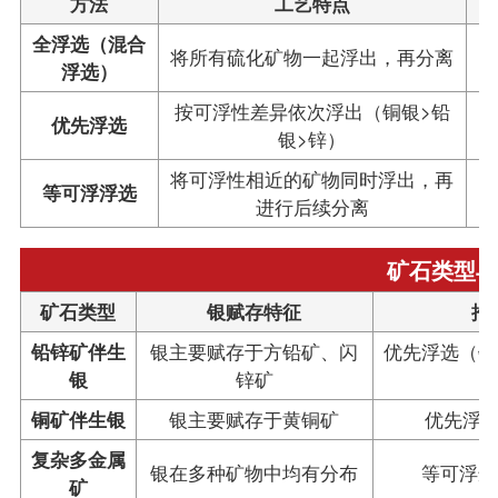
方法
工艺特点
全浮选（混合
将所有硫化矿物一起浮出，再分离
浮选）
按可浮性差异依次浮出（铜银>铅
优先浮选
银>锌）
将可浮性相近的矿物同时浮出，再
等可浮浮选
进行后续分离
矿石类型与
矿石类型
银赋存特征
推
铅锌矿伴生
银主要赋存于方铅矿、闪
优先浮选（铅
银
锌矿
铜矿伴生银
银主要赋存于黄铜矿
优先浮
复杂多金属
银在多种矿物中均有分布
等可浮选
矿