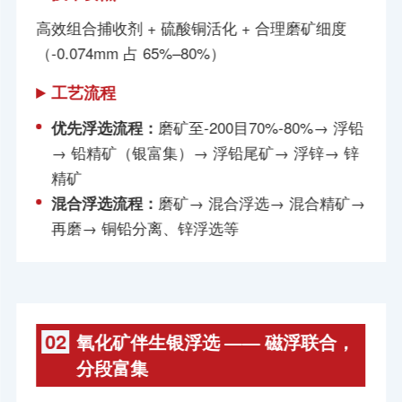
高效组合捕收剂 + 硫酸铜活化 + 合理磨矿细度
（-0.074mm 占 65%–80%）
工艺流程
优先浮选流程：
磨矿至-200目70%-80%→ 浮铅
→ 铅精矿（银富集）→ 浮铅尾矿→ 浮锌→ 锌
精矿
混合浮选流程：
磨矿→ 混合浮选→ 混合精矿→
再磨→ 铜铅分离、锌浮选等
02
氧化矿伴生银浮选 —— 磁浮联合，
分段富集