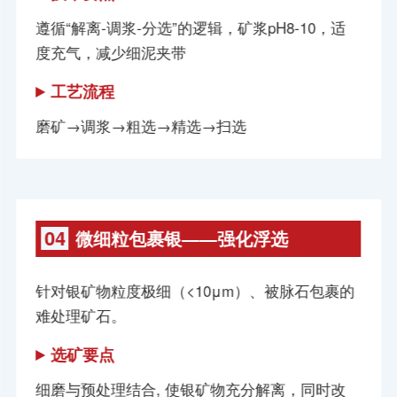
遵循“解离-调浆-分选”的逻辑，矿浆pH8-10，适
度充气，减少细泥夹带
工艺流程
磨矿→调浆→粗选→精选→扫选
04
微细粒包裹银——强化浮选
针对银矿物粒度极细（<10μm）、被脉石包裹的
难处理矿石。
选矿要点
细磨与预处理结合, 使银矿物充分解离，同时改