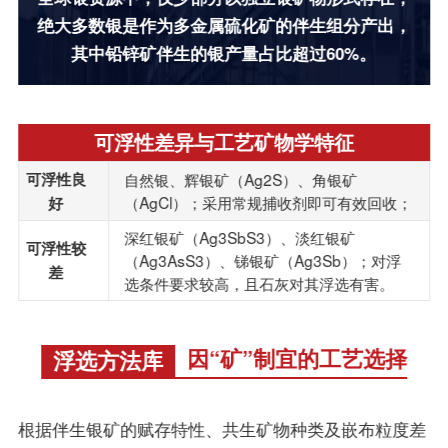
绝大多数银是作为多金属硫化矿的伴生组分产出，
其中铅锌矿伴生的银产量占比超过60%。
可浮性差异与工艺矿物学特征
可浮性良
自然银、辉银矿（Ag2S）、角银矿
（AgCl）；采用常规捕收剂即可有效回收；
好
深红银矿（Ag3SbS3）、淡红银矿
可浮性较
（Ag3AsS3）、锑银矿（Ag3Sb）；对浮
差
选条件要求较高，且石灰对其浮选有害。
因“矿”制宜的工艺选择
浮选方法库
根据伴生银矿的赋存特性、共生矿物种类及嵌布粒度差