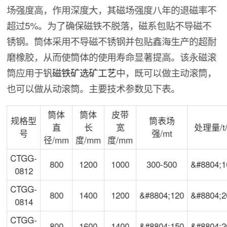
场强度高，作用深度大，其磁场强度八年的退磁率不
超过5%。为了确保磁铁不脱落，磁系包贴不导磁不
锈钢。筒体采用不导磁不锈钢并包贴鑫海生产的超耐
磨橡胶，从而使筒体的使用寿命显著提高。该永磁滚
筒应用于钒
磁铁矿选矿工艺
中，既可以做主动滚筒，
也可以做从动滚筒。主要技术参数见下表。
筒体
筒体
皮带
规格型
筒表场
直
长
宽
处理量/t/
号
强/mt
径/mm
度/mm
度/mm
CTGG-
800
1200
1000
300-500
&#8804;1
0812
CTGG-
800
1400
1200
&#8804;120
&#8804;2
0814
CTGG-
800
1600
1400
&#8804;150
&#8804;2