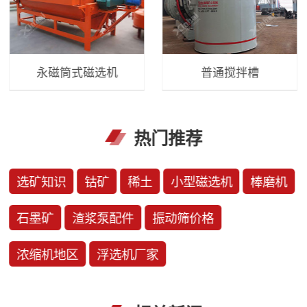
永磁筒式磁选机
普通搅拌槽
热门推荐
选矿知识
钴矿
稀土
小型磁选机
棒磨机
石墨矿
渣浆泵配件
振动筛价格
浓缩机地区
浮选机厂家