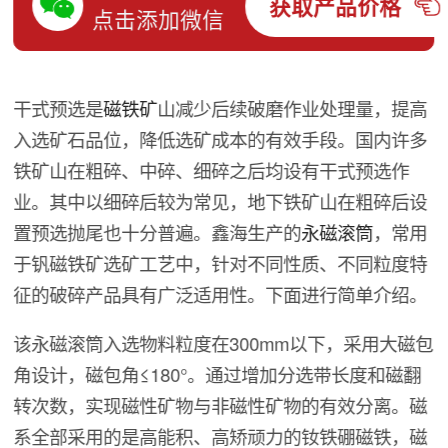
获取产品价格
点击添加微信
干式预选是
磁铁矿
山减少后续破磨作业处理量，提高
入选矿石品位，降低选矿成本的有效手段。国内许多
铁矿山在粗碎、中碎、细碎之后均设有干式预选作
业。其中以细碎后较为常见，地下铁矿山在粗碎后设
置预选抛尾也十分普遍。鑫海生产的
永磁滚筒
，常用
于钒磁铁矿选矿工艺中，针对不同性质、不同粒度特
征的破碎产品具有广泛适用性。下面进行简单介绍。
该永磁滚筒入选物料粒度在300mm以下，采用大磁包
角设计，磁包角≤180°。通过增加分选带长度和磁翻
转次数，实现磁性矿物与非磁性矿物的有效分离。磁
系全部采用的是高能积、高矫顽力的钕铁硼磁铁，磁