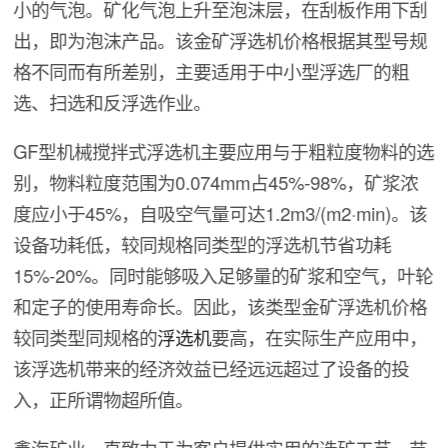
小的气泡。矿化气泡上升至泡沫层，在刮板作用下刮
出，即为泡沫产品。该金矿浮选机价格根据其型号规
格不同而有所差别，主要适用于中小型浮选厂的粗
选、扫选和反浮选作业。
GF型机械搅拌式浮选机主要应用与于粗粒度物料的选
别，物料粒度范围为0.074mm占45%-98%，矿浆浓
度应小于45%，自吸空气量可达1.2m3/(m2·min)。该
设备功耗低，较同规格同类型的浮选机节省功耗
15%-20%。同时能够吸入足够量的矿浆和空气，叶轮
和定子的使用寿命长。因此，该类型金矿浮选机价格
较同类型同规格的
浮选机
要高，在实际生产应用中，
该浮选机带来的经济效益已经远远超过了设备的投
入，正所谓物超所值。
鑫海矿业一直致力于为客户提供实用的选矿工艺，节