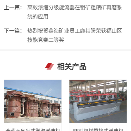
上一篇：
高效浓缩分级旋流器在钼矿粗精矿再磨系
统的应用
下一篇：
热烈祝贺鑫海矿业员工鹿其盼荣获福山区
技能竞赛二等奖
相关产品
全截面气升式微泡浮选机
BF型机械搅拌式浮选机