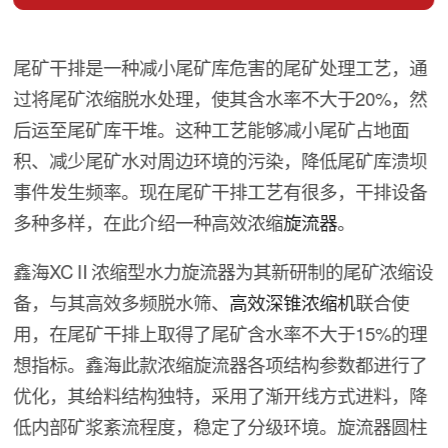
尾矿干排是一种减小尾矿库危害的尾矿处理工艺，通
过将尾矿浓缩脱水处理，使其含水率不大于20%，然
后运至尾矿库干堆。这种工艺能够减小尾矿占地面
积、减少尾矿水对周边环境的污染，降低尾矿库溃坝
事件发生频率。现在尾矿干排工艺有很多，干排设备
多种多样，在此介绍一种高效浓缩
旋流器
。
鑫海XCⅡ浓缩型水力旋流器为其新研制的尾矿浓缩设
备，与其高效多频脱水筛、
高效深锥浓缩机
联合使
用，在尾矿干排上取得了尾矿含水率不大于15%的理
想指标。鑫海此款浓缩旋流器各项结构参数都进行了
优化，其给料结构独特，采用了渐开线方式进料，降
低内部矿浆紊流程度，稳定了分级环境。旋流器圆柱