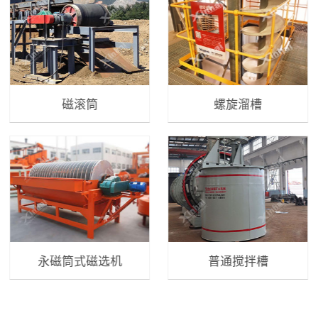
磁滚筒
螺旋溜槽
永磁筒式磁选机
普通搅拌槽