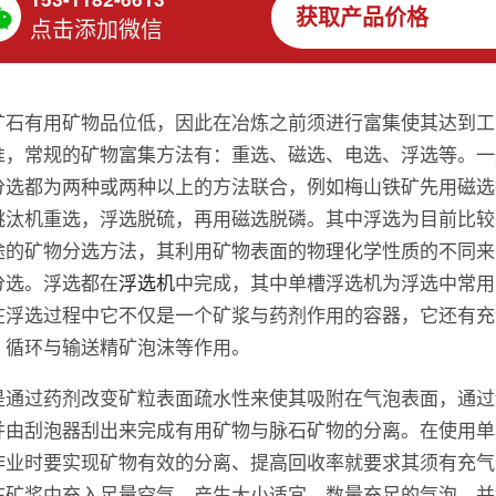
获取产品价格
点击添加微信
矿石有用矿物品位低，因此在冶炼之前须进行富集使其达到工
准，常规的矿物富集方法有：重选、磁选、电选、浮选等。一
分选都为两种或两种以上的方法联合，例如梅山铁矿先用磁选
跳汰机重选，浮选脱硫，再用磁选脱磷。其中浮选为目前比较
途的矿物分选方法，其利用矿物表面的物理化学性质的不同来
分选。浮选都在
浮选机
中完成，其中单槽浮选机为浮选中常用
在浮选过程中它不仅是一个矿浆与药剂作用的容器，它还有充
、循环与输送精矿泡沫等作用。
是通过药剂改变矿粒表面疏水性来使其吸附在气泡表面，通过
并由刮泡器刮出来完成有用矿物与脉石矿物的分离。在使用单
作业时要实现矿物有效的分离、提高回收率就要求其须有充气
在矿浆中充入足量空气，产生大小适宜、数量充足的气泡，并