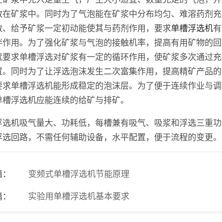
散在矿浆中。同时为了气泡能在矿浆中分布均匀、难溶药剂充
散、给予矿浆一定初动能使其与药剂作用，要求
单槽浮选机
有
拌作用。为了强化矿浆与气泡的接触机率，提高有用矿物的回
就要求单槽浮选对矿浆有一定的循环作用，使矿浆多次通过充
置。同时为了让浮选泡沫发生二次富集作用，提高精矿产品的
要求单槽浮选机能形成稳定的泡沫层。为了便于连续作业与调
单槽浮选机应能连续的给矿与排矿。
浮选机吸气量大、功耗低，每槽兼有吸气、吸浆和浮选三重功
浮选回路，不需任何辅助设备，水平配置，便于流程的变更。
篇：
变频式单槽浮选机节能原理
篇：
实验用单槽浮选机基本要求