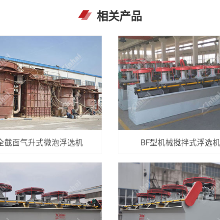
相关产品
全截面气升式微泡浮选机
BF型机械搅拌式浮选