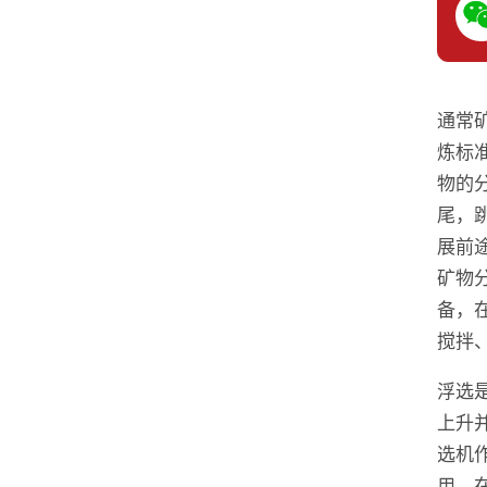
通常
炼标
物的
尾，
展前
矿物
备，
搅拌
浮选
上升
选机
用，