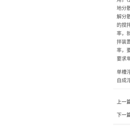
地分
解分
的搅
率，
拌装
率，
要求
单槽
自成
上一
下一