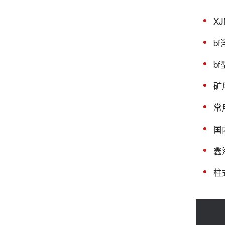
X
b
b
矿
常
国
鑫
柱