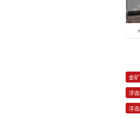
金矿
浮选
浮选