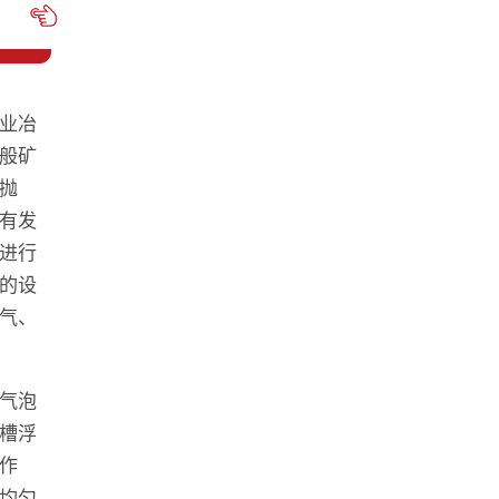
业冶
般矿
抛
有发
进行
的设
气、
气泡
槽浮
作
均匀