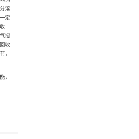
分溶
一定
收
气搅
回收
节，
能，