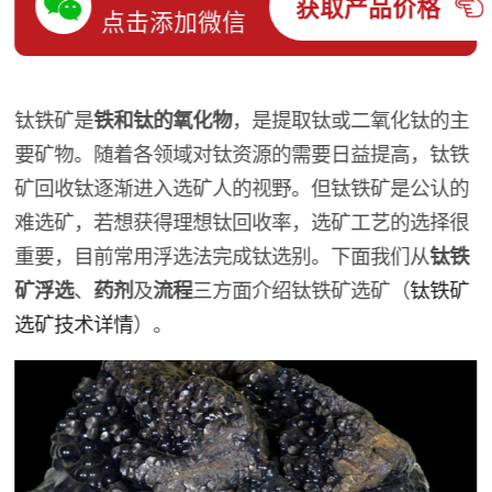
获取产品价格
点击添加微信
钛铁矿是
铁和钛的氧化物
，是提取钛或二氧化钛的主
要矿物。随着各领域对钛资源的需要日益提高，钛铁
矿回收钛逐渐进入选矿人的视野。但钛铁矿是公认的
难选矿，若想获得理想钛回收率，选矿工艺的选择很
重要，目前常用浮选法完成钛选别。下面我们从
钛铁
矿浮选
、
药剂
及
流程
三方面介绍钛铁矿选矿（
钛铁矿
选矿技术详情
）。