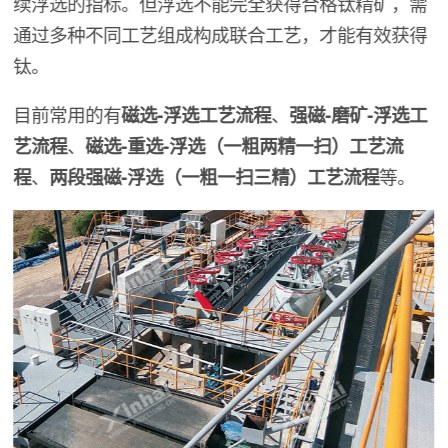
续浮选的指标。但浮选不能完全获得合格钛精矿，需
通过多种不同工艺组成构成联合工艺，才能有效获得
钛。
目前常用的有
磁选-浮选工艺流程
、
强磁-磨矿-浮选工
艺流程
、
磁选-重选-浮选（一粗两精一扫）工艺流
程
、
两段强磁-浮选（一粗一扫三精）工艺流程
等。