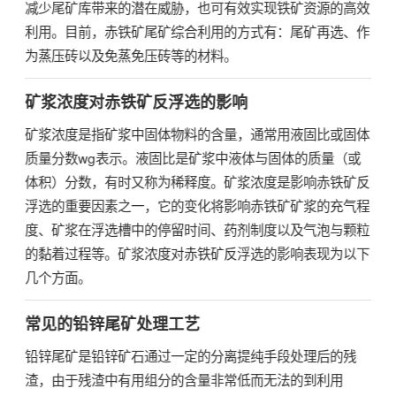
减少尾矿库带来的潜在威胁，也可有效实现铁矿资源的高效
利用。目前，赤铁矿尾矿综合利用的方式有：尾矿再选、作
为蒸压砖以及免蒸免压砖等的材料。
矿浆浓度对赤铁矿反浮选的影响
矿浆浓度是指矿浆中固体物料的含量，通常用液固比或固体
质量分数wg表示。液固比是矿浆中液体与固体的质量（或
体积）分数，有时又称为稀释度。矿浆浓度是影响赤铁矿反
浮选的重要因素之一，它的变化将影响赤铁矿矿浆的充气程
度、矿浆在浮选槽中的停留时间、药剂制度以及气泡与颗粒
的黏着过程等。矿浆浓度对
赤铁矿
反浮选的影响表现为以下
几个方面。
常见的铅锌尾矿处理工艺
铅锌尾矿是铅锌矿石通过一定的分离提纯手段处理后的残
渣，由于残渣中有用组分的含量非常低而无法的到利用