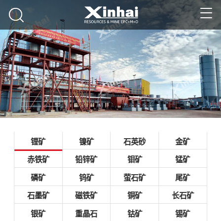
锂矿
镍矿
石英砂
金矿
赤铁矿
铅锌矿
钼矿
锰矿
磷矿
钨矿
萤石矿
尾矿
石墨矿
磁铁矿
铜矿
长石矿
银矿
重晶石
钴矿
锡矿