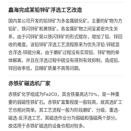
鑫海完成某铅锌矿浮选工艺改造
国内某公司开发的铅锌矿为多金属硫化矿。主要的矿物为方
铅矿、铁闪锌矿和黄铁矿。各金属矿物之间呈紧密共生关
系，由于闪锌矿是以铁闪锌矿的形式赋存，增加了铅、锌回
收的难度。该铅锌矿浮选工艺流程原来为优先浮铅-锌硫混
合浮选-锌硫分离，由于磨矿过程没有实现铅、锌矿物的单
体解离，并且在浮选过程中硫没有得到有效抑制，造成铅、
锌回收率低，且精矿质量不高等问题。
赤铁矿磁选机厂家
赤铁矿
化学组成为Fe2O3，其含铁量高达70%，是一种重
要的弱磁性铁矿石。赤铁矿富集程度一般较高，故其选矿工
艺也相对简单。其工艺流程一般为阶段磨矿、分级、重选-
磁选-反浮选工艺，其磁选作业分为弱磁和强磁两个部分。
故适用于赤铁矿磁选的设备也相对较多。