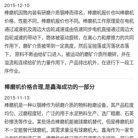
2015-12-10
棒磨机因筒内装有研磨介质钢棒而得名，棒磨机报价也叫棒磨机
价格，性能不同，棒磨机报价也不同。棒磨机工作原理是在电机
通过减速机及周边大齿轮减速或由低速同步电机直接通过周边大
齿轮减速的带动下，筒体被驱动旋转，在离心力和摩擦力的共同
作用下，磨矿介质被带到一定高度，然后呈抛落或泻落状态落
下， 原料不断由给矿口进入，被运动的磨矿介质所磨碎，并在
溢流和连续给矿的力量作用下，产品排出机外，在进行下一段工
序作业。
棒磨机价格合理,是鑫海成功的一部分
2015-11-13
棒磨机是一种以钢棒作为研磨介质的物料粉磨设备，其产品粒度
均匀、过磨程度轻，广泛的用于水泥熟料生产、选厂粗磨、石英
砂擦洗等作业。某些场合棒磨机能被球磨机替代，但是棒磨机却
不一定能替代球磨机，其需求量没有球磨机大。鑫海作为一家专
业的矿机制造厂商，
棒磨机价格
只是它获得客户支持的一部分原