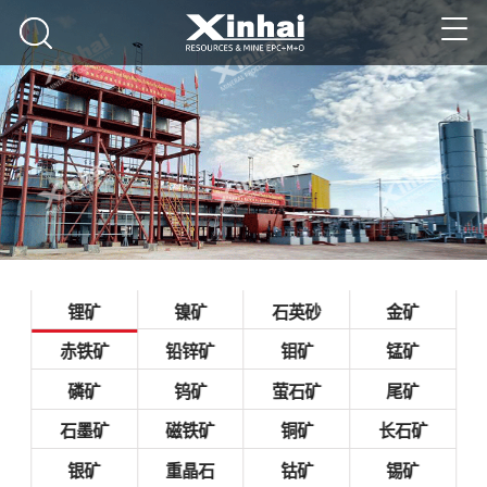
锂矿
镍矿
石英砂
金矿
赤铁矿
铅锌矿
钼矿
锰矿
磷矿
钨矿
萤石矿
尾矿
石墨矿
磁铁矿
铜矿
长石矿
银矿
重晶石
钴矿
锡矿