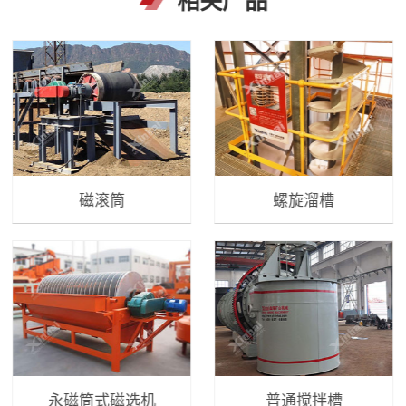
磁滚筒
螺旋溜槽
永磁筒式磁选机
普通搅拌槽