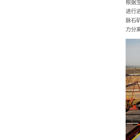
根据
进行
脉石
力分