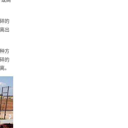
碎的
离出
种方
碎的
离。