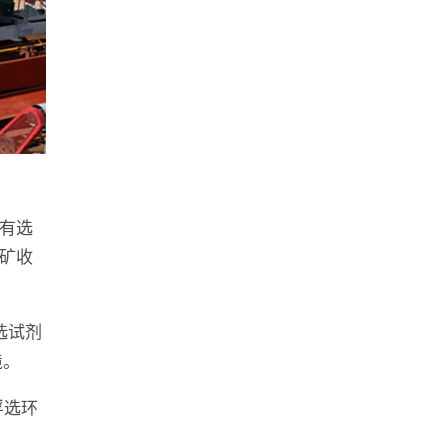
有选
矿收
选试剂
境。
浮选环