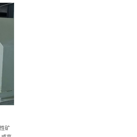
性矿
）或高