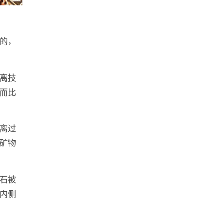
的，
离技
而比
离过
矿物
石被
内侧