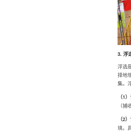
3. 
浮选
择地
集。
（1
（捕
（2）
境。