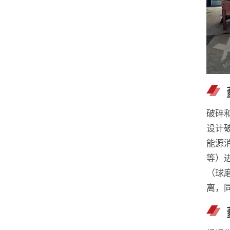
破碎
设计
能源
等）
（球
离，