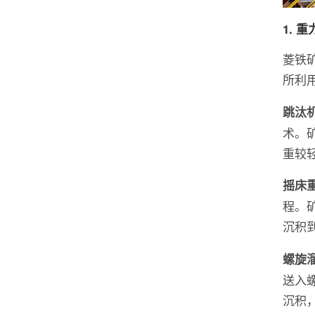
1. 
菱铁
所利
跳汰
术。
重较
摇床
程。
沉积
螺旋
送入
沉积