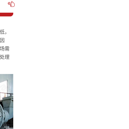
低，
因
场需
处理