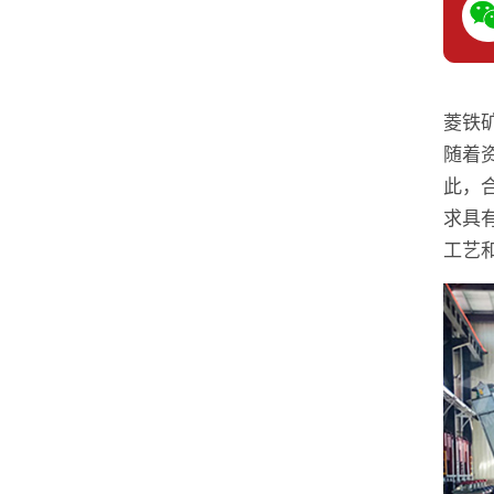
菱铁
随着
此，
求具
工艺