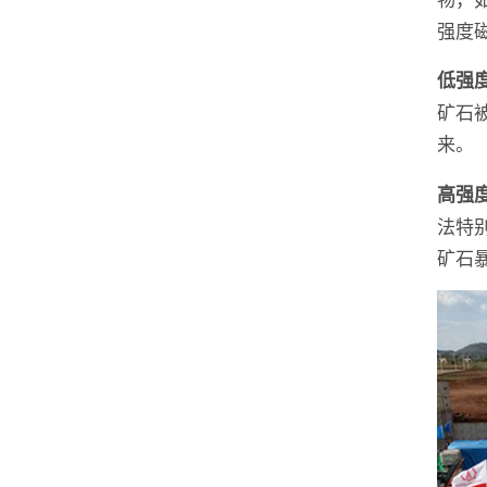
强度磁
低强
矿石
来。
高强
法特
矿石