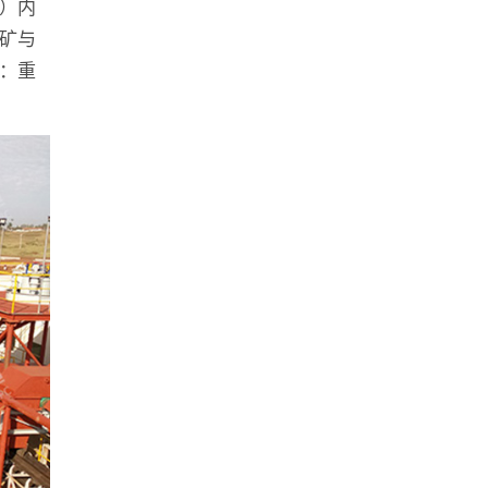
）内
矿与
：重