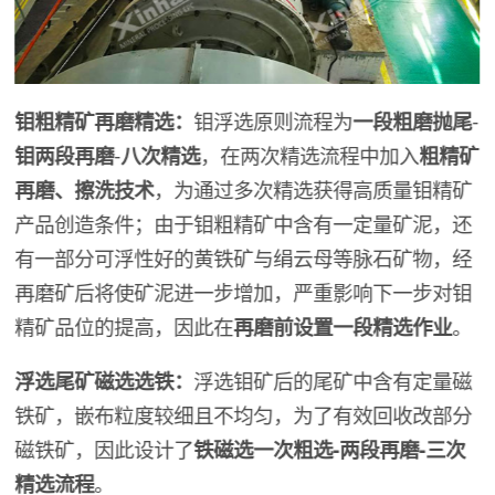
钼粗精矿再磨精选：
钼浮选原则流程为
一段粗磨抛尾
-
钼两段再磨
-
八次精选
，在两次精选流程中加入
粗精矿
再磨、擦洗技术
，为通过多次精选获得高质量钼精矿
产品创造条件；由于钼粗精矿中含有一定量矿泥，还
有一部分可浮性好的黄铁矿与绢云母等脉石矿物，经
再磨矿后将使矿泥进一步增加，严重影响下一步对钼
精矿品位的提高，因此在
再磨前设置一段精选作业
。
浮选尾矿磁选选铁：
浮选钼矿后的尾矿中含有定量磁
铁矿，嵌布粒度较细且不均匀，为了有效回收改部分
磁铁矿，因此设计了
铁磁选一次粗选-两段再磨-三次
精选流程
。