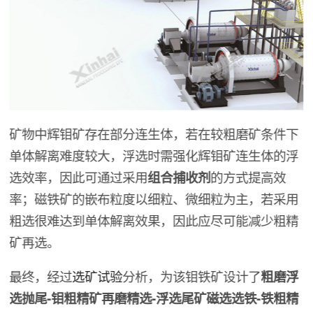
矿物中辉钼矿存在部分连生体，若在较粗磨矿条件下
单体解离难度较大，浮选时需强化辉钼矿连生体的浮
选效率，因此可通过采用
组合捕收剂
的方式提高效
率；磁铁矿的嵌布粒度以细粒、微细粒为主，若采用
粗选很难达到单体解离效果，因此应尽可能减少粗精
矿再选。
最终，经过
选矿试验
分析，为该钼铁矿设计了
粗磨浮
选抛尾-钼粗精矿再磨精选-浮选尾矿磁选选铁-铁粗精