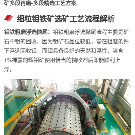
矿多段再磨-多段精选工艺方案
。
细粒钼铁矿选矿工艺流程解析
钼铁粗磨浮选抛尾：
钼铁粗磨浮选抛尾流程主要是矿
石中钼的回收，因为钼矿石品位较低，需在粗磨条件
下浮选回收钼，而钼具备良好的天然和浮性，当含
1%裸露的辉钼矿使用恰当的捕收剂后即能顺利上
浮。