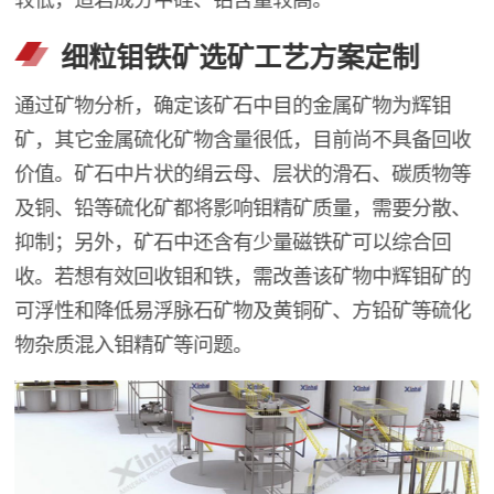
细粒钼铁矿选矿工艺方案定制
通过矿物分析，确定该矿石中目的金属矿物为辉钼
矿，其它金属硫化矿物含量很低，目前尚不具备回收
价值。矿石中片状的绢云母、层状的滑石、碳质物等
及铜、铅等硫化矿都将影响钼精矿质量，需要分散、
抑制；另外，矿石中还含有少量磁铁矿可以综合回
收。若想有效回收钼和铁，需改善该矿物中辉钼矿的
可浮性和降低易浮脉石矿物及黄铜矿、方铅矿等硫化
物杂质混入钼精矿等问题。