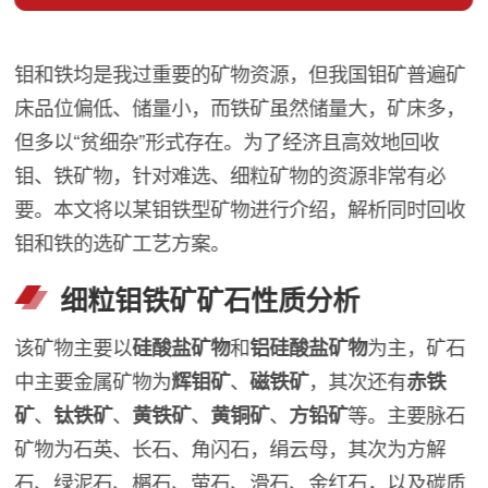
钼和铁均是我过重要的矿物资源，但我国钼矿普遍矿
床品位偏低、储量小，而铁矿虽然储量大，矿床多，
但多以“贫细杂”形式存在。为了经济且高效地回收
钼、铁矿物，针对难选、细粒矿物的资源非常有必
要。本文将以某钼铁型矿物进行介绍，解析同时回收
钼和铁的选矿工艺方案。
细粒钼铁矿矿石性质分析
该矿物主要以
硅酸盐矿物
和
铝硅酸盐矿物
为主，矿石
中主要金属矿物为
辉钼矿
、
磁铁矿
，其次还有
赤铁
矿
、
钛铁矿
、
黄铁矿
、
黄铜矿
、
方铅矿
等。主要脉石
矿物为石英、长石、角闪石，绢云母，其次为方解
石、绿泥石、榍石、萤石、滑石、金红石，以及碳质