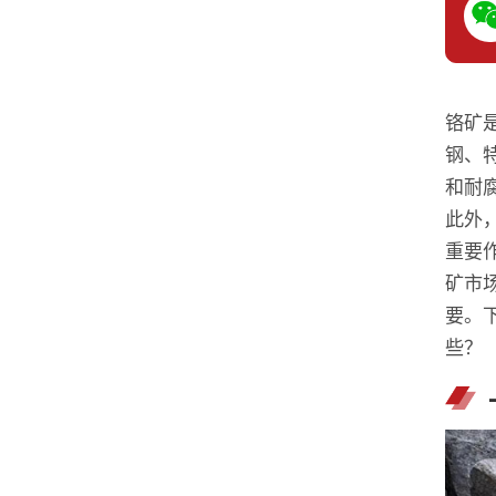
铬矿
钢、
和耐
此外
重要
矿市
要。
些？