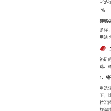
Cr
O
2
同。
硬铬
多样
用途
铬矿
选、
1、
重选
下，
粒沉
旋溜