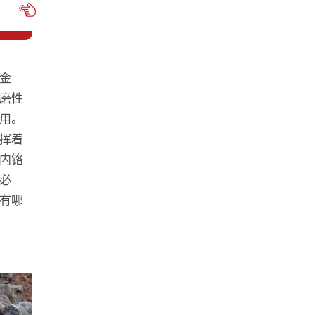
金
磨性
用。
挥着
内铬
必
有哪