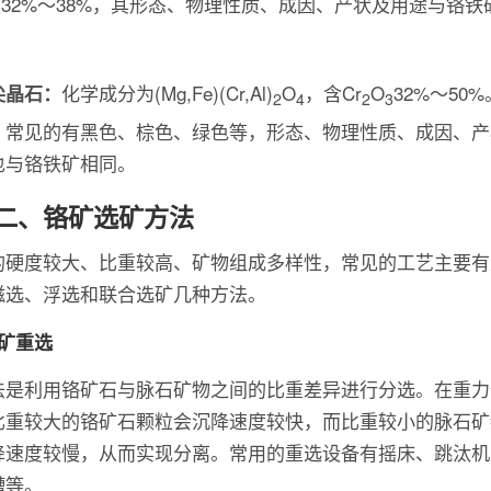
32%～38%，其形态、物理性质、成因、产状及用途与铬铁
3
化学成分为(Mg,Fe)(Cr,Al)
O
，含Cr
O
32%～50
尖晶石：
2
4
2
3
，常见的有黑色、棕色、绿色等，形态、物理性质、成因、产
也与铬铁矿相同。
二、铬矿选矿方法
的硬度较大、比重较高、矿物组成多样性，常见的工艺主要有
磁选、浮选和联合选矿几种方法。
铬矿重选
法是利用铬矿石与脉石矿物之间的比重差异进行分选。在重力
比重较大的铬矿石颗粒会沉降速度较快，而比重较小的脉石矿
降速度较慢，从而实现分离。常用的重选设备有摇床、跳汰机
槽等。