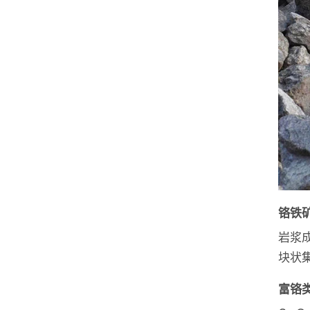
铬铁
岩浆
块状
富铬