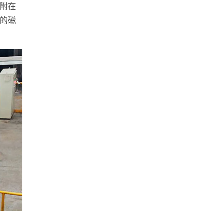
附在
的磁