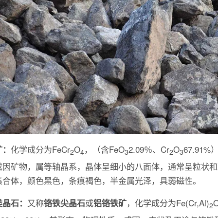
化学成分为FeCr
O
，（含FeO
2.09％、Cr
O
67.91
矿：
2
4
3
2
3
成因矿物，属等轴晶系，晶体呈细小的八面体，通常呈粒状和
集合体，颜色黑色，条痕褐色，半金属光泽，具弱磁性。
又称
或
，化学成分为Fe(Cr,Al)
类晶石：
铬铁尖晶石
铝铬铁矿
2