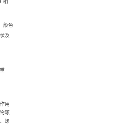
矿相
%。颜色
状及
重
作用
物颗
、螺