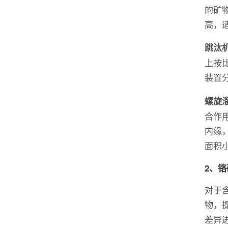
的矿
高，
跳汰
上按
装置
螺旋
合作
内缘
面积
2、
对于
物，
差异