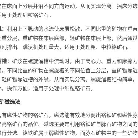
物在床面上分层并沿不同方向运动，从而实现分离。摇床分选
适用于处理细粒铬矿石。
利用上下脉动的水流使床层松散，不同比重的矿物在垂直
机：
比重分层，重矿物在床层底部，轻矿物在床层上部，然后通过
分别排出。跳汰机处理量大，适用于处理粗、中粒铬矿石。
矿浆在螺旋溜槽中流动时，由于离心力、重力和摩擦力
溜槽：
用，不同比重的矿物在螺旋槽的不同位置上分层，重矿物靠近
，轻矿物靠近槽的外缘，从而实现分离。螺旋溜槽结构简单，
小，操作方便，适用于处理中细粒铬矿石。
铬矿磁选法
含有磁性矿物的铬矿石，磁选能有效地分离出铬铁矿和磁性脉
提高铬矿石的品位。磁选主要是利用铬铁矿与脉石矿物之间的
进行分选。铬铁矿属于弱磁性矿物，而脉石矿物中的一些矿物