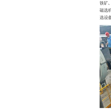
铁矿
磁选
选设