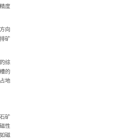
精度
方向
排矿
的综
槽的
占地
石矿
磁性
如磁