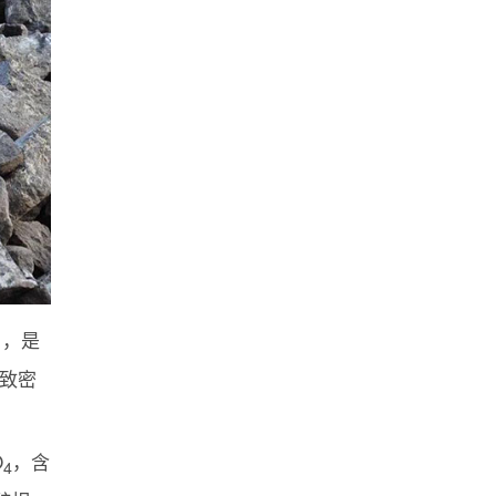
%），是
致密
O
，含
4