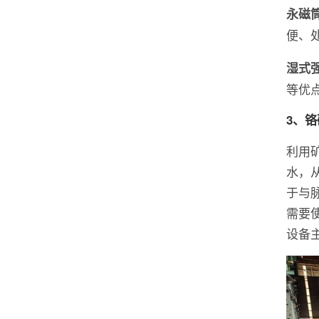
永磁
便、
湿式
等优
3、
利用
水，
于与
需要
设备