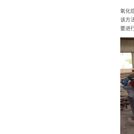
氧化
该方
要进