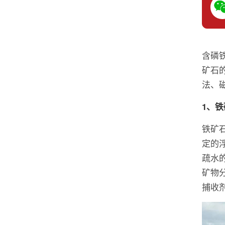
含磷
矿石
法、
1、
铁矿
定的
疏水
矿物
捕收