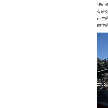
铁矿
有较
产生
磁性