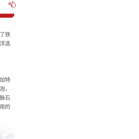
了铁
浮选
。
加特
泡，
脉石
用的