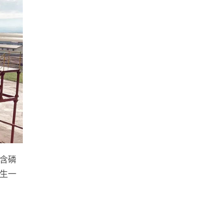
含磷
生一