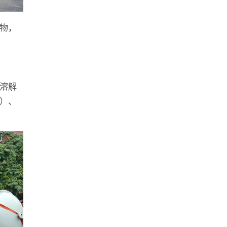
物，
溶解
）、