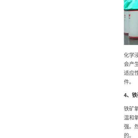
化学
会产
适应
件。
4、
铁矿
温和
强。
的。