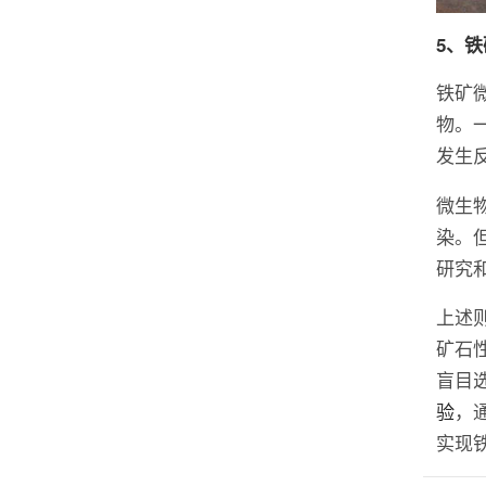
5、
铁矿
物。
发生
微生
染。
研究
上述
矿石
盲目
验
，
实现