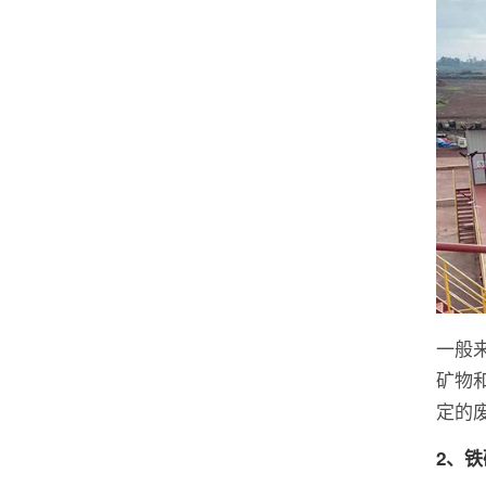
一般
矿物
定的
2、