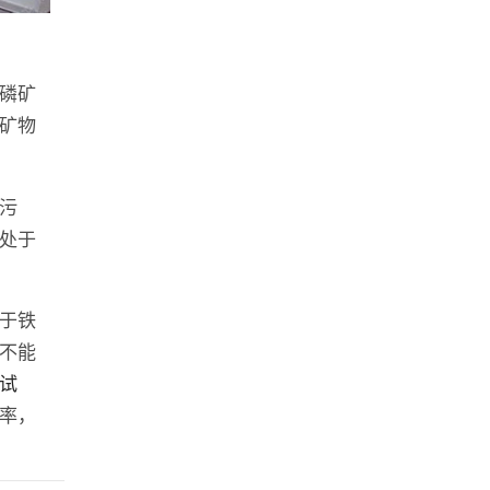
磷矿
矿物
污
处于
于铁
不能
试
率，