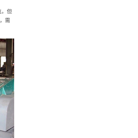
位。但
，需