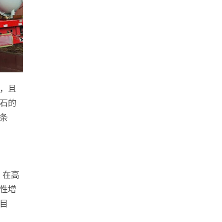
，且
石的
条
，在高
性增
目