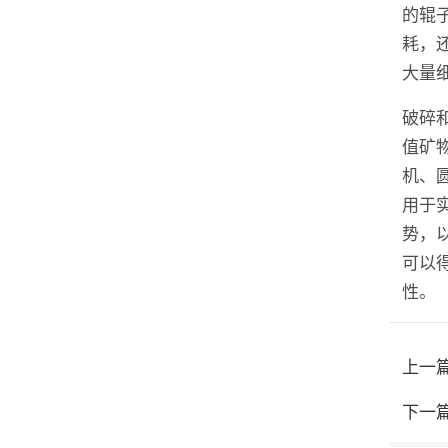
的辊
耗，
大量
破碎
值矿
机、
用于
势，
可以
性。
上一
下一