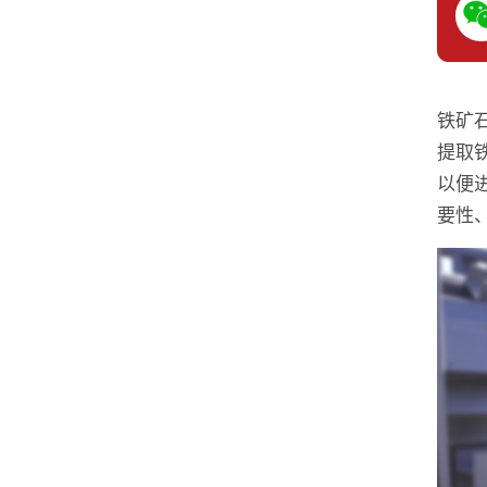
铁矿
提取
以便
要性