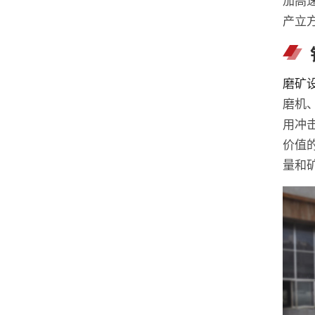
产立
磨矿
磨机
用冲
价值
量和