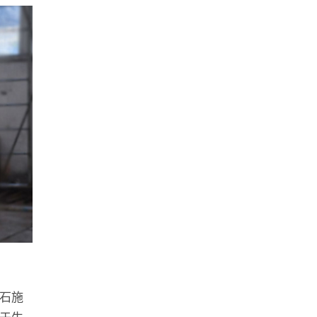
石施
于生