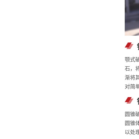
颚式
石，
渐将
对简
圆锥
圆锥
以处