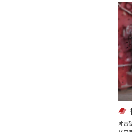
冲击
加高