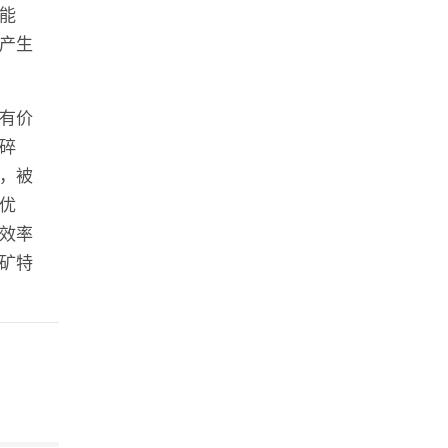
能
产生
有价
碎
，被
优
效率
矿特