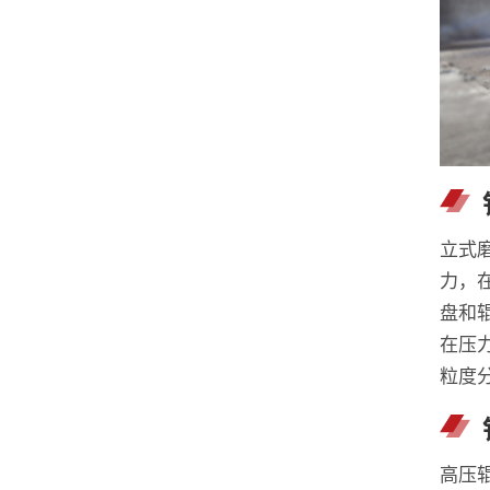
立式
力，
盘和
在压
粒度
高压