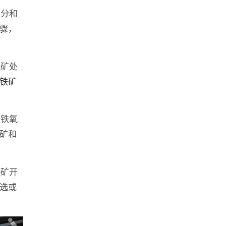
筛分和
骤，
选矿处
铁矿
合铁氧
矿和
选矿开
选或