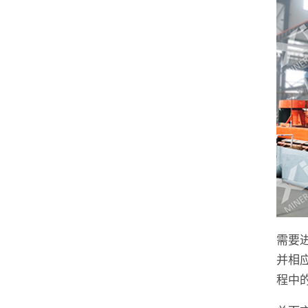
需要
并相
程中