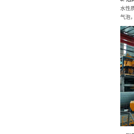
水性
气泡