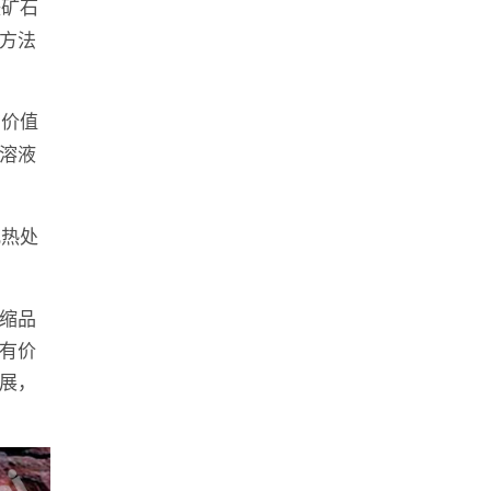
铁矿石
方法
有价值
溶液
或热处
缩品
有价
展，