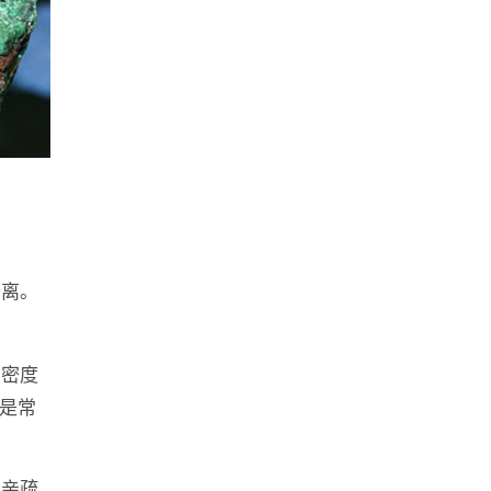
分离。
的密度
是常
的亲疏