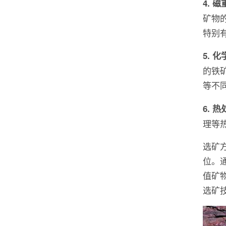
4. 
矿物
特别
5. 
的铁
等不
6. 
理等
选矿
位。
值矿
选矿