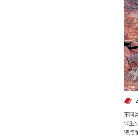
不同
伴生
特点