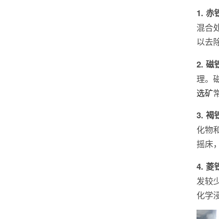
1. 
混合
以去
2. 
理。
选矿
3. 
化物
摇床
4. 
发较
化学