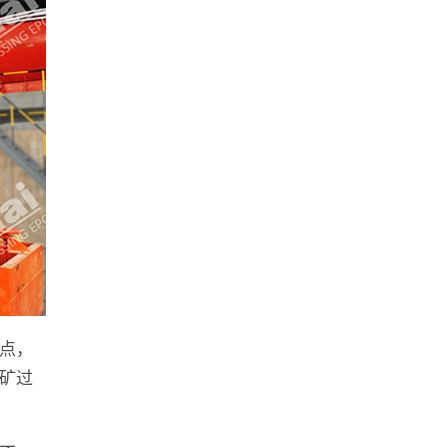
点，
矿过