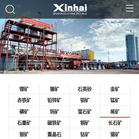
锂矿
镍矿
石英砂
金矿
赤铁矿
铅锌矿
钼矿
锰矿
磷矿
钨矿
萤石矿
尾矿
石墨矿
磁铁矿
铜矿
长石矿
银矿
重晶石
钴矿
锡矿