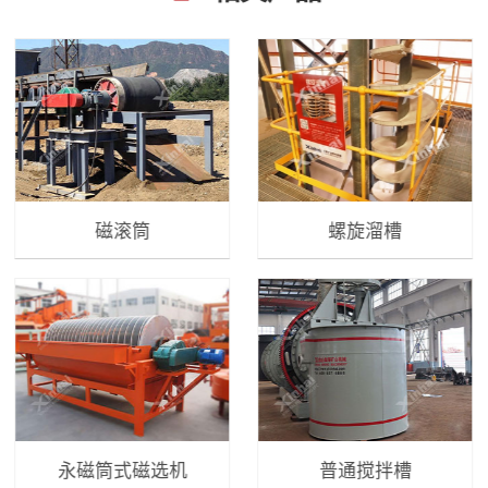
磁滚筒
螺旋溜槽
永磁筒式磁选机
普通搅拌槽