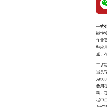
干式
磁性
作业
种应
点，
干式
当头
为3
要用
料，
程中
石矿