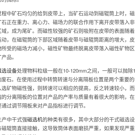
过程中矿石均匀的给到皮带上，当矿石运动到磁辊筒上时，磁
矿石正在重力、离心力、磁场力的联合作用下离开皮带落入非
区域，成为尾矿。而磁性较强的矿石则吸附在皮带的表面随着
运动，在磁辊筒的下部区域随着皮带与磁辊筒距离的增大，皮
物所受的磁场力减小，磁性矿物最终脱离皮带落入磁性矿物区
矿产品。
磁选设备
处理物料粒级一般在10-120mm之间，一般可以抛除1
%的废石。在使用过程中转筒转速与分离隔板位置是两个重要的
入选矿物磁性强，则转速可以相应的提高，反之转速较小，而
端的分离隔板的位置对产品的产率与质量有着很大的影响，在
要通过调节隔板来对产品指标进行调节。
生产中干式强
磁选机
的种类有很多，其中大部分的干式磁选设
与磁辊筒直接接触，这导致筒体表面磨损严重，如果发现严重