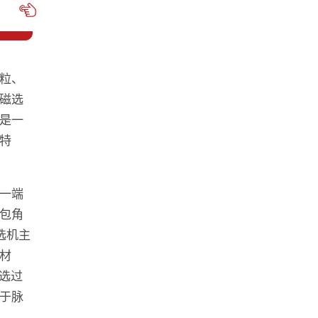
粒、
磁选
是一
特
一端
包角
选机主
材
磁选过
于脉