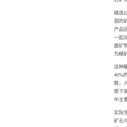
磁选
弱的
产品
一起
面矿
为精
这种
40
数，
筒下
中主
实际
矿石