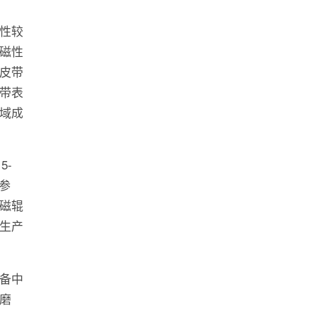
性较
磁性
皮带
带表
域成
5-
参
磁辊
生产
备中
磨