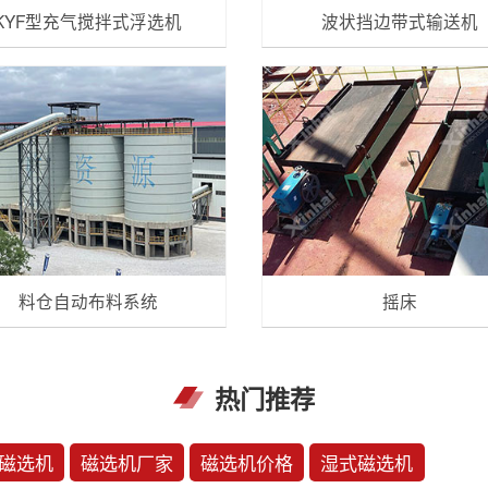
KYF型充气搅拌式浮选机
波状挡边带式输送机
料仓自动布料系统
摇床
热门推荐
磁选机
磁选机厂家
磁选机价格
湿式磁选机