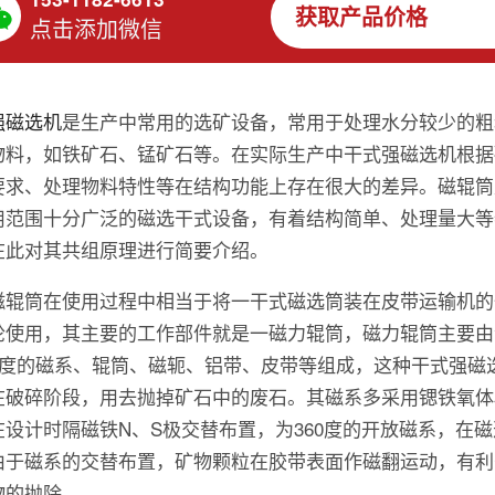
获取产品价格
点击添加微信
强磁选机
是生产中常用的选矿设备，常用于处理水分较少的粗
物料，如铁矿石、锰矿石等。在实际生产中干式强磁选机根据
要求、处理物料特性等在结构功能上存在很大的差异。磁辊筒
用范围十分广泛的磁选干式设备，有着结构简单、处理量大等
在此对其共组原理进行简要介绍。
磁辊筒在使用过程中相当于将一干式磁选筒装在皮带运输机的
轮使用，其主要的工作部件就是一磁力辊筒，磁力辊筒主要由
60度的磁系、辊筒、磁轭、铝带、皮带等组成，这种干式强磁
在破碎阶段，用去抛掉矿石中的废石。其磁系多采用锶铁氧体
在设计时隔磁铁N、S极交替布置，为360度的开放磁系，在
由于磁系的交替布置，矿物颗粒在胶带表面作磁翻运动，有利
物的抛除。