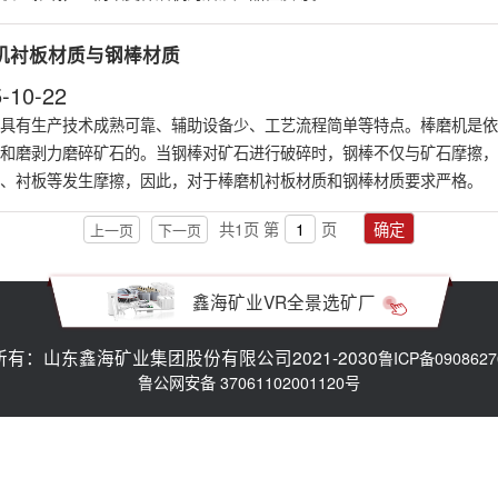
机衬板材质与钢棒材质
-10-22
具有生产技术成熟可靠、辅助设备少、工艺流程简单等特点。棒磨机是依
和磨剥力磨碎矿石的。当钢棒对矿石进行破碎时，钢棒不仅与矿石摩擦，
、衬板等发生摩擦，因此，对于棒磨机衬板材质和钢棒材质要求严格。
共
1
页
第
页
确定
上一页
下一页
鑫海矿业VR全景选矿厂
有：山东鑫海矿业集团股份有限公司2021-2030
鲁ICP备0908627
鲁公网安备 37061102001120号