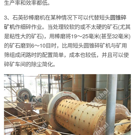
生产率和效率都低。
3、石英砂棒磨机在某种情况下可以代替短头
圆锥碎
矿机
作细碎作业。当处理较软的或不太硬的矿石(尤其
是粘性大的矿石)，用棒磨将19～25毫米(甚至32毫米)
的矿石磨到6～10目时，比用短头圆锥碎矿机与矿用
筛组成闭路时的配置简单，成本也较低，并且可以使
碎矿车间的除尘简化。