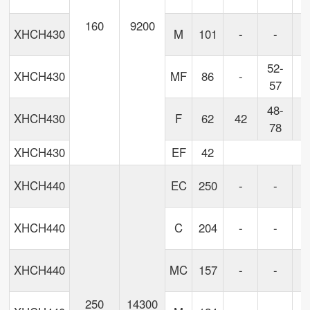
160
9200
XHCH430
M
101
-
-
6
52-
5
XHCH430
MF
86
-
57
9
48-
5
XHCH430
F
62
42
78
8
XHCH430
EF
42
XHCH440
EC
250
-
-
XHCH440
C
204
-
-
XHCH440
MC
157
-
-
250
14300