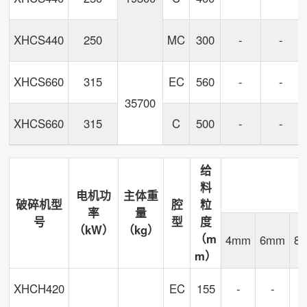
XHCS440
250
MC
300
-
-
XHCS660
315
EC
560
-
-
35700
XHCS660
315
C
500
-
-
给
料
电机功
主体重
破碎机型
腔
粒
率
量
号
型
度
（kW）
（kg）
（m
4mm
6mm
8
m）
XHCH420
EC
155
-
-