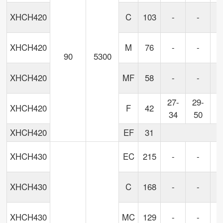
XHCH420
C
103
-
-
XHCH420
M
76
-
-
90
5300
4
XHCH420
MF
58
-
-
7
27-
29-
3
XHCH420
F
42
34
50
5
XHCH420
EF
31
XHCH430
EC
215
-
-
XHCH430
C
168
-
-
XHCH430
MC
129
-
-