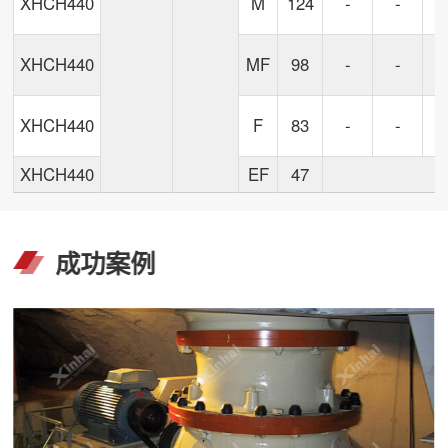
XHCH440
M
124
-
-
XHCH440
MF
98
-
-
9
XHCH440
F
83
-
-
1
XHCH440
EF
47
成功案例