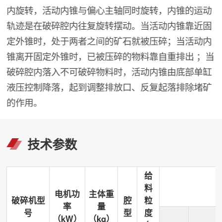
内旋转，活动内锥与偏心主轴同时旋转，内锥的运动
轨迹是在破碎腔内往复旋转摆动。当活动内锥靠近固
定外锥时，处于两者之间的矿石就被压碎；当活动内
锥离开固定外锥时，已被压碎的物料靠自重排出 ；当
破碎腔内落入不可破碎物料时，活动内锥由底部单缸
液压控制降落，起到调整排放口、反复起落排除堵矿
的作用。
技术参数
给
料
电机功
主体重
破碎机型
腔
粒
率
量
号
型
度
（kW）
（kg）