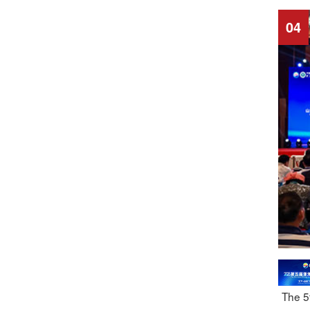
04
The 5