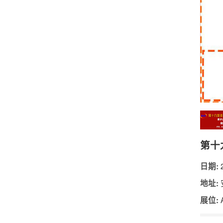
第十
2
日期:
地址:
展位: