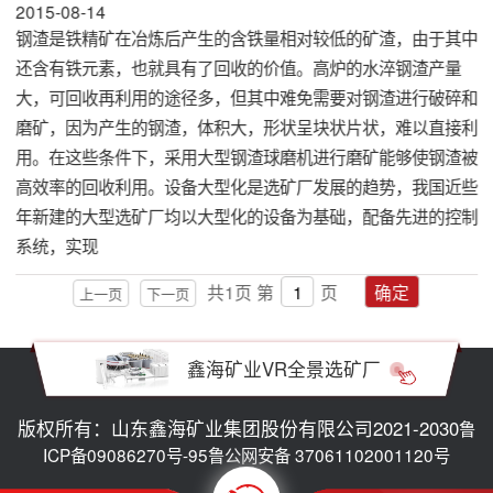
2015-08-14
钢渣是铁精矿在冶炼后产生的含铁量相对较低的矿渣，由于其中
还含有铁元素，也就具有了回收的价值。高炉的水淬钢渣产量
大，可回收再利用的途径多，但其中难免需要对钢渣进行破碎和
磨矿，因为产生的钢渣，体积大，形状呈块状片状，难以直接利
用。在这些条件下，采用大型钢渣球磨机进行磨矿能够使钢渣被
高效率的回收利用。设备大型化是选矿厂发展的趋势，我国近些
年新建的大型选矿厂均以大型化的设备为基础，配备先进的控制
系统，实现
共
1
页
第
页
确定
上一页
下一页
鑫海矿业VR全景选矿厂
版权所有：山东鑫海矿业集团股份有限公司2021-2030
鲁
ICP备09086270号-95
鲁公网安备 37061102001120号