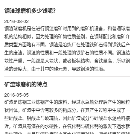
钢渣球磨机多少钱呢？
2016-08-02
钢渣球磨机
是在进行钢渣磨矿时用到的磨矿机设备，和普通球磨
机的结构相似，因为处理的矿物性质差别，在钢球配比和磨矿介
质类型方面略有不同。钢渣是冶炼厂在处理铁矿石得到钢铁后产
生的废渣，钢渣的性质和一般处理的铁矿石的性质不同。钢渣结
块性严重，一般都是大块状，或者板状结构，含铁量高，所以钢
渣的硬度大，由于其中的硅元素，导致钢渣的性脆。
矿渣球磨机的特点
2016-05-05
矿渣是炼钢工业炼钢产生的废料，经过水急热处理后产生的颗粒
状固体。矿渣中中含有较多的钙成分，在其产生过称中生成了一
些硅酸盐、铝酸盐与玻璃质，因此矿渣成分与硅酸盐水泥熟料接
近。矿渣具有潜在的水硬性，在氧化钙与硫化钙的激发下遇水就
发生硬化，并且矿渣粒度越小其水化速度越快，通常将用
矿渣球