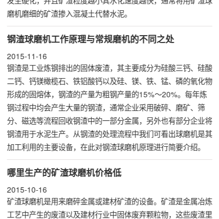
磨机
磨细的矿渣掺入混凝土代替水泥。
钢渣球磨机工作原理与常规磨机的不同之处
2015-11-16
钢渣是工业炼钢排出的固体废渣，其主要成分为硅酸三钙、硅酸
二钙、钙镁橄榄石、铁铝酸钙以及硅、镁、铁、锰、磷的氧化物
形成的固熔体，钢渣的产量为粗钢产量的15%～20%。每年炼
钢过程中均会产生大量的钢渣，通常企业采用破碎、磨矿、筛
分、磁选等流程回收钢渣中的一部分金属，另外也有部分企业将
钢渣用于水泥生产。从钢渣的处理流程中我们可看出球磨机是其
加工利用的主要设备，在此对钢渣球磨机原理进行简要介绍。
哪里生产的矿渣球磨机价格低
2015-10-16
矿渣
球磨机
是用来磨碎金属或建材矿渣的设备。矿渣是金属冶炼
工艺中产生的废渣以及建材行业中固体废弃颗粒物，这些废渣里