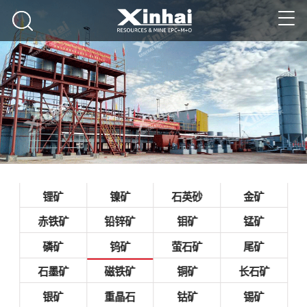
锂矿
镍矿
石英砂
金矿
赤铁矿
铅锌矿
钼矿
锰矿
磷矿
钨矿
萤石矿
尾矿
石墨矿
磁铁矿
铜矿
长石矿
银矿
重晶石
钴矿
锡矿